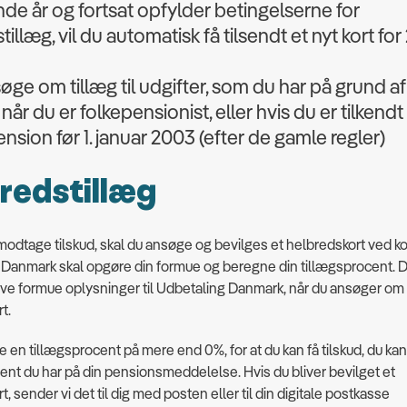
e år og fortsat opfylder betingelserne for
illæg, vil du automatisk få tilsendt et nyt kort fo
øge om tillæg til udgifter, som du har på grund af
når du er folkepensionist, eller hvis du er tilkendt
ension før 1. januar 2003 (efter de gamle regler)
redstillæg
modtage tilskud, skal du ansøge og bevilges et helbredskort ved
Danmark skal opgøre din formue og beregne din tillægsprocent. D
ive formue oplysninger til Udbetaling Danmark, når du ansøger om
t.
e en tillægsprocent på mere end 0%, for at du kan få tilskud, du kan
ent du har på din pensionsmeddelelse. Hvis du bliver bevilget et
t, sender vi det til dig med posten eller til din digitale postkasse