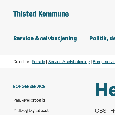
Service & selvbetjening
Politik, 
Du er her:
Forside
Service & selvbetjening
Borgerservi
He
BORGERSERVICE
Pas, kørekort og id
OBS - Hv
MitID og Digital post