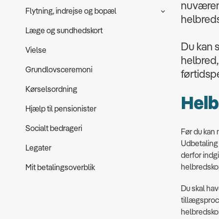
nuværend
Flytning, indrejse og bopæl
helbredst
Læge og sundhedskort
Du kan s
Vielse
helbred, 
Grundlovsceremoni
førtidsp
Kørselsordning
Helb
Hjælp til pensionister
Socialt bedrageri
Før du kan 
Udbetaling 
Legater
derfor indg
helbredskor
Mit betalingsoverblik
Du skal hav
tillægsproc
helbredskor