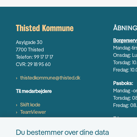
ÅBNING
Borgerserv
Asylgade 30
Mandag-tirs
7700 Thisted
Onsdag: Lu
Telefon: 99 17 17 17
Torsdag: 10
CVR: 29 18 95 60
Fredag: 10.
thistedkommune@thisted.dk
Pasboks:
Mandag -on
Til medarbejdere
Torsdag: 08
Skift kode
Fredag: 08.
TeamViewer
Erhverv og
Mandag-ons
Du bestemmer over dine data
Torsdag: 9.