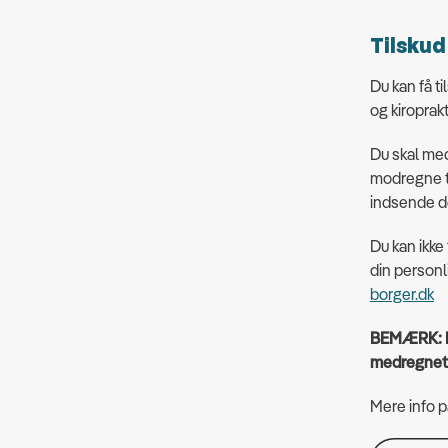
Tilskud
Du kan få t
og kiroprak
Du skal med
modregne ti
indsende de
Du kan ikke
din person
borger.dk
BEMÆRK: Er
medregnet i
Mere info p