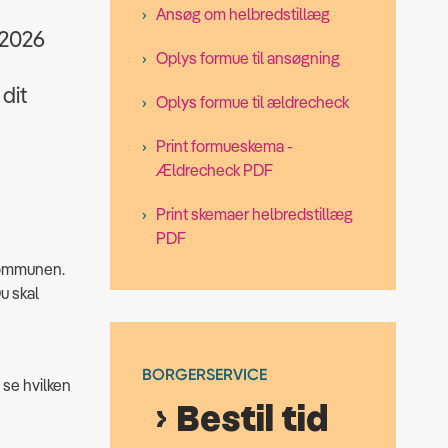
Ansøg om helbredstillæg
r 2026
Oplys formue til ansøgning
 dit
Oplys formue til ældrecheck
Print formueskema -
Ældrecheck PDF
Print skemaer helbredstillæg
PDF
 kommunen.
u skal
BORGERSERVICE
 se hvilken
Bestil tid