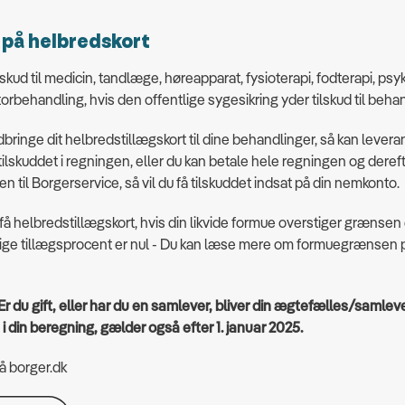
 på helbredskort
ilskud til medicin, tandlæge, høreapparat, fysioterapi, fodterapi, ps
torbehandling, hvis den offentlige sygesikring yder tilskud til beh
bringe dit helbredstillægskort til dine behandlinger, så kan lever
lskuddet i regningen, eller du kan betale hele regningen og deref
n til Borgerservice, så vil du få tilskuddet indsat på din nemkonto.
 få helbredstillægskort, hvis din likvide formue overstiger grænsen 
lige tillægsprocent er nul - Du kan læse mere om formuegrænsen 
 du gift, eller har du en samlever, bliver din ægtefælles/samlev
 din beregning, g
ælder også efter 1. januar 2025.
å borger.dk