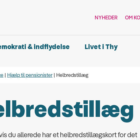
NYHEDER
OM K
demokrati & indflydelse
Livet i Thy
ce
Hjælp til pensionister
Helbredstillæg
lbredstillæg
is du allerede har et helbredstillægskort for det