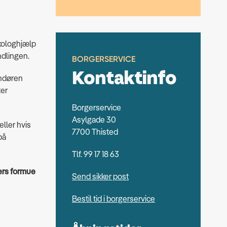
ykologhjælp
andlingen.
BORGERSERVICE
Kontaktinfo
andøren
ter
Borgerservice
Asylgade 30
eller hvis
7700 Thisted
på
Tlf. 99 17 18 63
ers formue
Send sikker post
Bestil tid i borgerservice