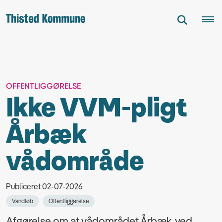
OFFENTLIGGØRELSE
Ikke VVM-pligt
Årbæk
vådområde
Publiceret 02-07-2026
Vandløb
Offentliggørelse
Afgørelse om at vådområdet Årbæk, ved