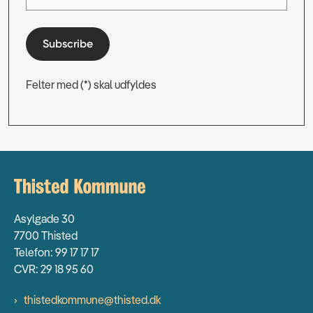
Subscribe
Felter med (*) skal udfyldes
Asylgade 30
7700 Thisted
Telefon: 99 17 17 17
CVR: 29 18 95 60
thistedkommune@thisted.dk