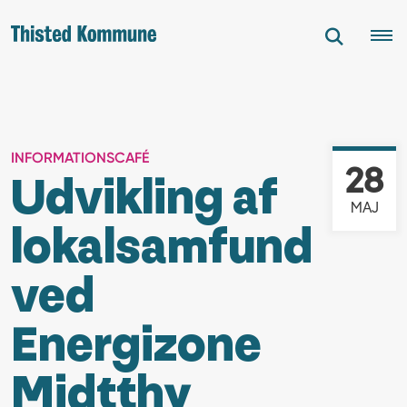
INFORMATIONSCAFÉ
28
Udvikling af
MAJ
lokalsamfund
ved
Energizone
Midtthy