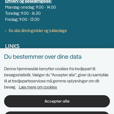
Erhverv og Beskæftigelse:
Mandag-onsdag: 9.00 - 14.00
Torsdag: 9.00 - 16.30
Fredag: 9.00 - 13.00
Se alle åbningstider og lukkedage
LINKS
Du bestemmer over dine data
Find EAN numre
Send sikkert
Denne hjemmeside benytter cookies fra tredjepart til
Tilgængelighedserklæring
besøgsstatistik. Vælger du "Accepter alle", giver du samtykke
til at tredjepartsservices må gemme oplysninger om dit
Cookies
besøg.
Læs mere om cookies
Ris og ros til hjemmesiden
Indsigt i datahåndtering
Accepter alle