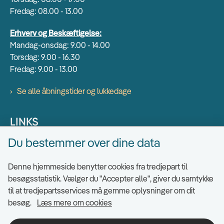
Fredag: 08.00 - 13.00
Erhverv og Beskæftigelse:
Mandag-onsdag: 9.00 - 14.00
Torsdag: 9.00 - 16.30
Fredag: 9.00 - 13.00
Se alle åbningstider og lukkedage
LINKS
Du bestemmer over dine data
Find EAN numre
Send sikkert
Denne hjemmeside benytter cookies fra tredjepart til
Tilgængelighedserklæring
besøgsstatistik. Vælger du "Accepter alle", giver du samtykke
til at tredjepartsservices må gemme oplysninger om dit
Cookies
besøg.
Læs mere om cookies
Ris og ros til hjemmesiden