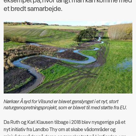
eksempel på, hvor langt man kan komme med
et bredt samarbejde.
Nørkær Å syd for Vilsund er blevet genslynget i et nyt, stort
naturgenopretningsprojekt, som er blevet til med støtte fra EU.
Da Ruth og Karl Klausen tilbage i 2018 blev nysgerrige på et
nyt initiativ fra Landbo Thy om at skabe vådområder og