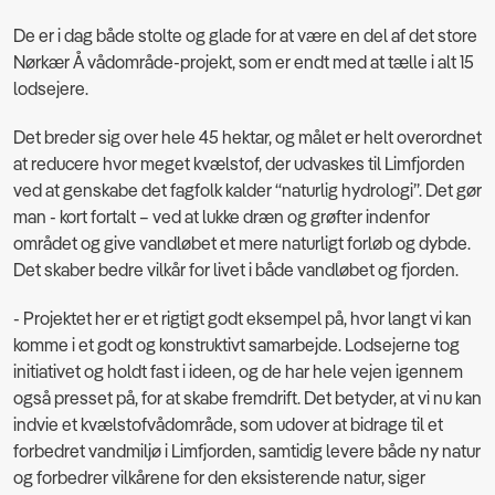
De er i dag både stolte og glade for at være en del af det store
Nørkær Å vådområde-projekt, som er endt med at tælle i alt 15
lodsejere.
Det breder sig over hele 45 hektar, og målet er helt overordnet
at reducere hvor meget kvælstof, der udvaskes til Limfjorden
ved at genskabe det fagfolk kalder “naturlig hydrologi”. Det gør
man - kort fortalt – ved at lukke dræn og grøfter indenfor
området og give vandløbet et mere naturligt forløb og dybde.
Det skaber bedre vilkår for livet i både vandløbet og fjorden.
- Projektet her er et rigtigt godt eksempel på, hvor langt vi kan
komme i et godt og konstruktivt samarbejde. Lodsejerne tog
initiativet og holdt fast i ideen, og de har hele vejen igennem
også presset på, for at skabe fremdrift. Det betyder, at vi nu kan
indvie et kvælstofvådområde, som udover at bidrage til et
forbedret vandmiljø i Limfjorden, samtidig levere både ny natur
og forbedrer vilkårene for den eksisterende natur, siger