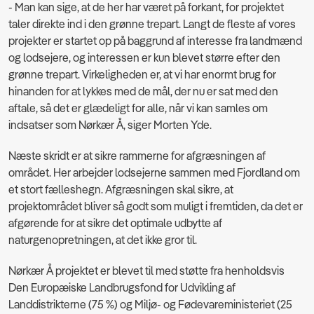
- Man kan sige, at de her har været på forkant, for projektet
taler direkte ind i den grønne trepart. Langt de fleste af vores
projekter er startet op på baggrund af interesse fra landmænd
og lodsejere, og interessen er kun blevet større efter den
grønne trepart. Virkeligheden er, at vi har enormt brug for
hinanden for at lykkes med de mål, der nu er sat med den
aftale, så det er glædeligt for alle, når vi kan samles om
indsatser som Nørkær Å, siger Morten Yde.
Næste skridt er at sikre rammerne for afgræsningen af
området. Her arbejder lodsejerne sammen med Fjordland om
et stort fælleshegn. Afgræsningen skal sikre, at
projektområdet bliver så godt som muligt i fremtiden, da det er
afgørende for at sikre det optimale udbytte af
naturgenopretningen, at det ikke gror til.
Nørkær Å projektet er blevet til med støtte fra henholdsvis
Den Europæiske Landbrugsfond for Udvikling af
Landdistrikterne (75 %) og Miljø- og Fødevareministeriet (25