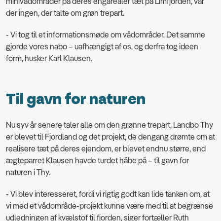
minivådområder på deres engarealer tæt på Limfjorden, var
der ingen, der talte om grøn trepart.
- Vi tog til et informationsmøde om vådområder. Det samme
gjorde vores nabo – uafhængigt af os, og derfra tog ideen
form, husker Karl Klausen.
Til gavn for naturen
Nu syv år senere taler alle om den grønne trepart, Landbo Thy
er blevet til Fjordland og det projekt, de dengang drømte om at
realisere tæt på deres ejendom, er blevet endnu større, end
ægteparret Klausen havde turdet håbe på – til gavn for
naturen i Thy.
- Vi blev interesseret, fordi vi rigtig godt kan lide tanken om, at
vi med et vådområde-projekt kunne være med til at begrænse
udledningen af kvælstof til fjorden, siger fortæller Ruth