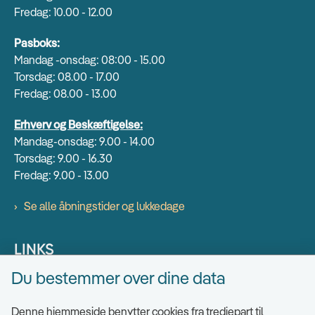
Fredag: 10.00 - 12.00
Pasboks:
Mandag -onsdag: 08:00 - 15.00
Torsdag: 08.00 - 17.00
Fredag: 08.00 - 13.00
Erhverv og Beskæftigelse:
Mandag-onsdag: 9.00 - 14.00
Torsdag: 9.00 - 16.30
Fredag: 9.00 - 13.00
Se alle åbningstider og lukkedage
LINKS
Du bestemmer over dine data
Find EAN numre
Send sikkert
Denne hjemmeside benytter cookies fra tredjepart til