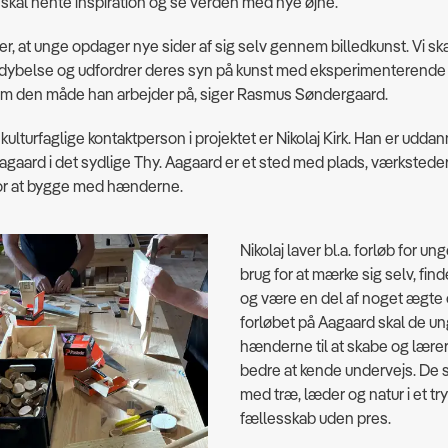
skal hente inspiration og se verden med nye øjne.
er, at unge opdager nye sider af sig selv gennem billedkunst. Vi sk
fordybelse og udfordrer deres syn på kunst med eksperimenterende 
 om den måde han arbejder på, siger Rasmus Søndergaard.
ulturfaglige kontaktperson i projektet er Nikolaj Kirk. Han er udda
agaard i det sydlige Thy. Aagaard er et sted med plads, værksteder
or at bygge med hænderne.
Nikolaj laver bl.a. forløb for ung
brug for at mærke sig selv, find
og være en del af noget ægte 
forløbet på Aagaard skal de u
hænderne til at skabe og lærer
bedre at kende undervejs. De s
med træ, læder og natur i et tr
fællesskab uden pres.