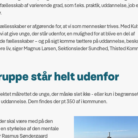
 i fællesskab af varierende grad, som f.eks. praktik, uddannelse, job e
v.
t fællesskaber er afgørende for, at vi som mennesker trives. Med Kul
i at give unge, der står udenfor, en mulighed for at blive en del af
de fællesskaber – og på sigt komme tættere på uddannelse, besk
ere liv, siger Magnus Larsen, Sektionsleder Sundhed, Thisted Ko
ruppe står helt udenfor
ojektet målrettet de unge, der måske slet ikke - eller kun i begræns
ler uddannelse. Dem findes der pt 350 af i kommunen.
 der skal være med på den
en styrkelse af den mentale
r Rasmus Søndergaard