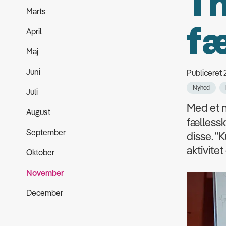
Th
Marts
fæ
April
Maj
Juni
Publiceret 
Nyhed
Juli
Med et n
August
fællessk
September
disse. ”
aktivitet
Oktober
November
December