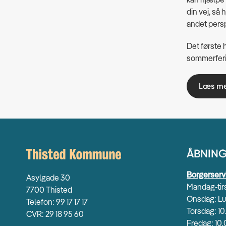
din vej, så 
andet persp
Det første h
sommerferie
Læs me
ÅBNING
Borgerserv
Asylgade 30
Mandag-tirs
7700 Thisted
Onsdag: Lu
Telefon: 99 17 17 17
Torsdag: 10
CVR: 29 18 95 60
Fredag: 10.