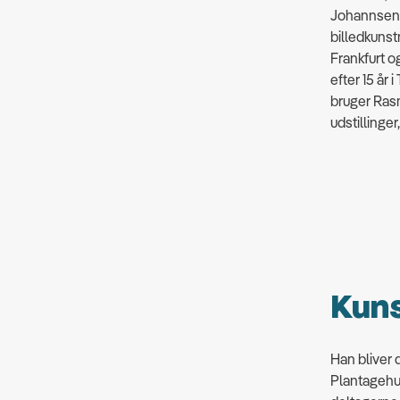
Johannsen.
billedkunst
Frankfurt og
efter 15 år 
bruger Rasm
udstillinger
Kun
Han bliver d
Plantagehus