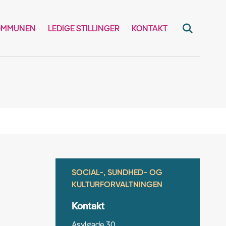
OMMUNEN
LEDIGE STILLINGER
KONTAKT
SOCIAL-, SUNDHED- OG
KULTURFORVALTNINGEN
Kontakt
Asylgade 30