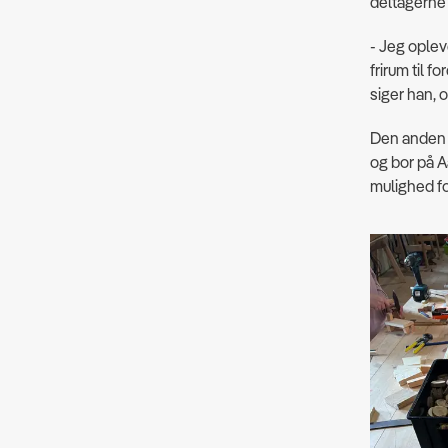
deltagerne 
- Jeg oplev
frirum til 
siger han,
Den anden k
og bor på A
mulighed f