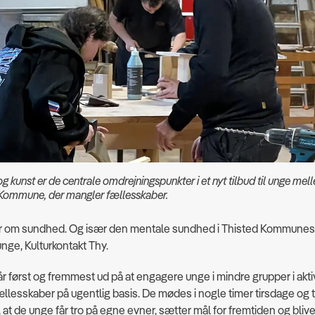
 kunst er de centrale omdrejningspunkter i et nyt tilbud til unge mel
d Kommune, der mangler fællesskaber.
r om sundhed. Og især den mentale sundhed i Thisted Kommunes
unge, Kulturkontakt Thy.
år først og fremmest ud på at engagere unge i mindre grupper i akti
fællesskaber på ugentlig basis. De mødes i nogle timer tirsdage og 
, at de unge får tro på egne evner, sætter mål for fremtiden og blive