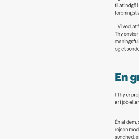
til at indgå
foreningsli
- Vi ved, a
Thy ønsker v
meningsful
og et sund
En g
I Thy er pr
er i job el
Èn af dem,
rejsen mod 
sundhed, e