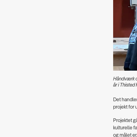
Håndværk og
år i Thiste
Det handle
projekt for 
Projektet g
kulturelle 
og målet er