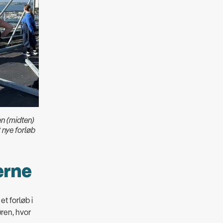
n (midten)
 nye forløb
erne
et forløb i
ren, hvor