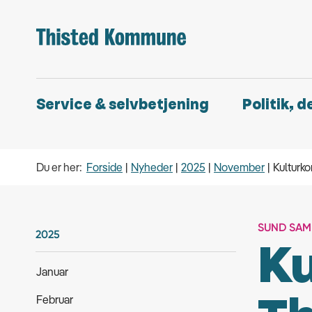
Service & selvbetjening
Politik, 
Du er her:
Forside
Nyheder
2025
November
Kulturko
SUND SA
2025
Ku
Januar
Februar