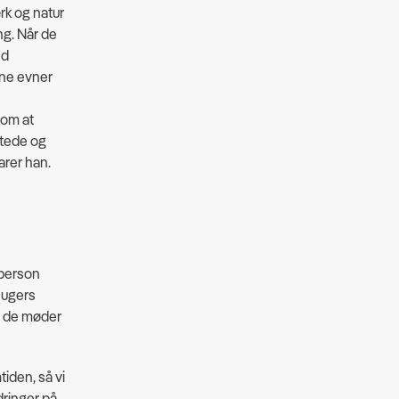
rk og natur
ing. Når de
ed
ne evner
 om at
stede og
arer han.
n person
 ugers
ra de møder
iden, så vi
dringer på