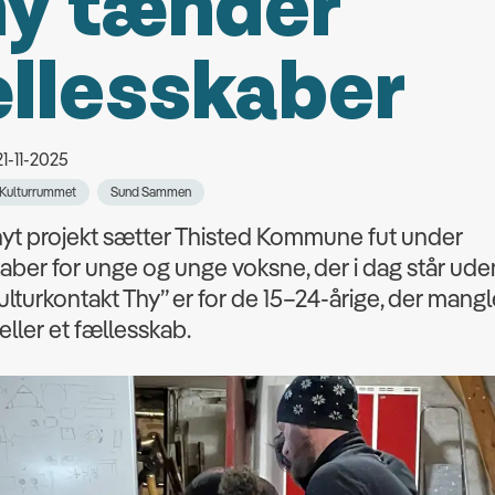
y tænder
llesskaber
21-11-2025
Kulturrummet
Sund Sammen
yt projekt sætter Thisted Kommune fut under
aber for unge og unge voksne, der i dag står ude
Kulturkontakt Thy” er for de 15–24-årige, der mangl
 eller et fællesskab.