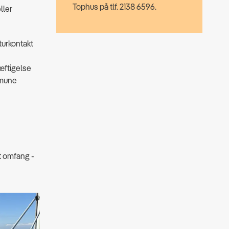
Tophus på tlf. 2138 6596.
ller
turkontakt
æftigelse
mmune
et omfang -