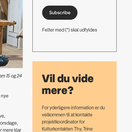
Subscribe
Felter med (*) skal udfyldes
Vil du vide
lem 15 og 24
mere?
 nye
For yderligere information er du
velkommen til at kontakte
ve,
projektkoordinator for
torsdage,
Kulturkontakten Thy, Trine
r mere klar