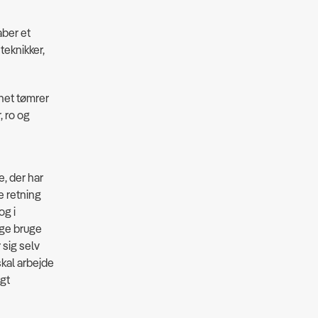
aber et
teknikker,
nnet tømrer
, ro og
e, der har
e retning
og i
nge bruge
 sig selv
kal arbejde
ygt