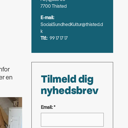
7700 Thisted
E-mail:
SocialSundhedKultur@thisted.d
k
Tlf.:
99 17 17 17
nfor
Tilmeld dig
er en
nyhedsbrev
Email: *