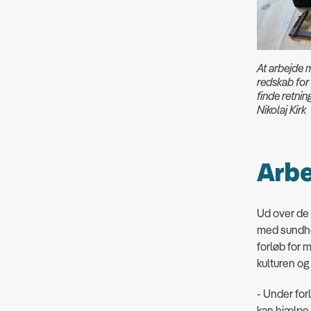
At arbejde m
redskab for
finde retnin
Nikolaj Kirk
Arbe
Ud over de k
med sundhed
forløb for 
kulturen og
- Under for
kan hjælpe 