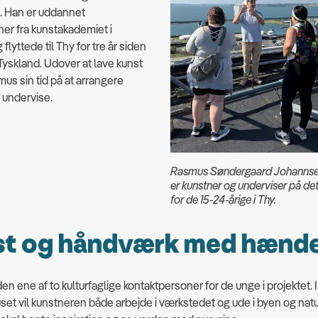
 Han er uddannet
ner fra kunstakademiet i
 flyttede til Thy for tre år siden
i Tyskland. Udover at lave kunst
us sin tid på at arrangere
, undervise.
Rasmus Søndergaard Johannse
er kunstner og underviser på det
for de 15-24-årige i Thy.
st og håndværk med hænd
en ene af to kulturfaglige kontaktpersoner for de unge i projektet. I 
et vil kunstneren både arbejde i værkstedet og ude i byen og natu