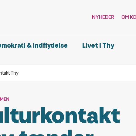
NYHEDER
OM K
demokrati & indflydelse
Livet i Thy
ntakt Thy
MMEN
lturkontakt