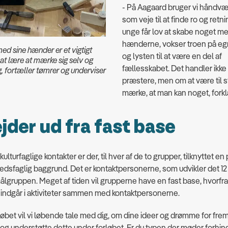
- På Aagaard bruger vi håndvæ
som veje til at finde ro og retn
unge får lov at skabe noget m
hænderne, vokser troen på eg
ed sine hænder er et vigtigt
og lysten til at være en del af
 at lære at mærke sig selv og
fællesskabet. Det handler ikke
g, fortæller tømrer og underviser
præstere, men om at være til 
mærke, at man kan noget, forkl
jder ud fra fast base
ulturfaglige kontakter er der, til hver af de to grupper, tilknyttet e
sfaglig baggrund. Det er kontaktpersonerne, som udvikler det 12
målgruppen. Meget af tiden vil grupperne have en fast base, hvorf
 indgår i aktiviteter sammen med kontaktpersonerne.
løbet vil vi løbende tale med dig, om dine ideer og drømme for fremt
og understøtte dette under forløbet. Er du typen der møder forhin