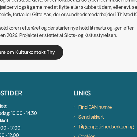
hjælper vi også gerne med at flytte eller skubbe til dem, eller evt. s
ektiv, fortæller Gitte Aas, der er sundhedsmedarbejder i Thisted
old kører i efteråret og der starter nye hold til marts og igen efter
n 2026. Projektet er støttet af Slots- og Kulturstyrelsen.
re om Kulturkontakt Thy
STIDER
LINKS
ice:
Find EAN numre
dag: 10.00 - 14.30
Send sikkert
kket
Tilgængelighedserklæring
.00 - 17.00
00 - 12.00
Cookies