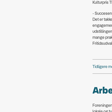
Kulturpris T
- Succesen k
Det er takk
engagement
udstillinge
mange prakt
Fritidsudva
Tidligere m
Arbe
Foreningen
lokale og tu