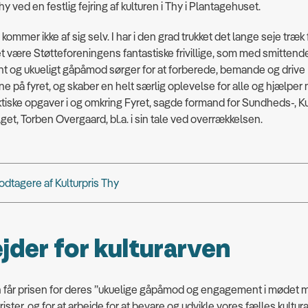
hy ved en festlig fejring af kulturen i Thy i Plantagehuset.
ommer ikke af sig selv. I har i den grad trukket det lange seje træk 
et være Støtteforeningens fantastiske frivillige, som med smittend
 og ukueligt gåpåmod sørger for at forberede, bemande og drive
rne på fyret, og skaber en helt særlig oplevelse for alle og hjælpe
iske opgaver i og omkring Fyret, sagde formand for Sundheds-, Ku
lget, Torben Overgaard, bl.a. i sin tale ved overrækkelsen.
odtagere af Kulturpris Thy
jder for kulturarven
 får prisen for deres ”ukuelige gåpåmod og engagement i mødet
rister, og for at arbejde for at bevare og udvikle vores fælles kultur