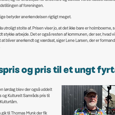
ndstillingen af foreningen.
illige betyder anerkendelsen rigtigt meget.
da utroligt stolte af. Prisen viser jo, at det ikke bare er holmboerne,
odt stykke arbejde. Det er også resten af kommunen, der ser, hvad vi
t at bliver anerkendt og værdsat, siger Lene Larsen, der er formand
.
pris og pris til et ungt fyr
en lørdag blev der også uddelt
 og Kulturelt Samråds pris til
Kulturtårn.
gik til Thomas Munk der fik