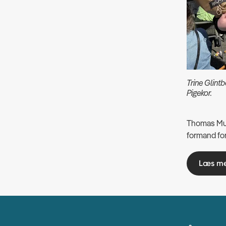
Trine Glintb
Pigekor.
Thomas Munk
formand for
Læs mer