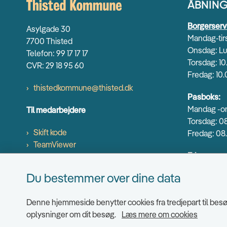
ÅBNING
Borgerserv
Asylgade 30
Mandag-tirs
7700 Thisted
Onsdag: Lu
Telefon: 99 17 17 17
Torsdag: 10
CVR: 29 18 95 60
Fredag: 10.
thistedkommune@thisted.dk
Pasboks:
Mandag -on
Til medarbejdere
Torsdag: 08
Skift kode
Fredag: 08.
TeamViewer
Erhverv og
Mandag-ons
Du bestemmer over dine data
Torsdag: 9.
Fredag: 9.0
Denne hjemmeside benytter cookies fra tredjepart til besøg
Se alle å
oplysninger om dit besøg.
Læs mere om cookies