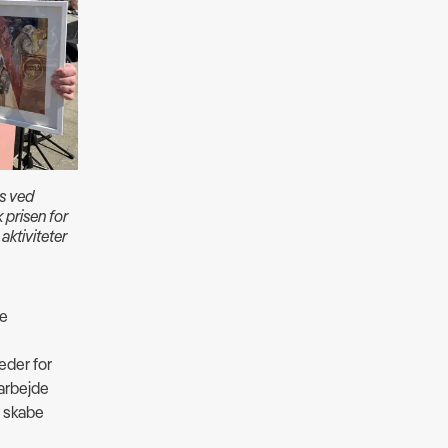
is ved
k prisen for
aktiviteter
ne
eder for
 arbejde
t skabe