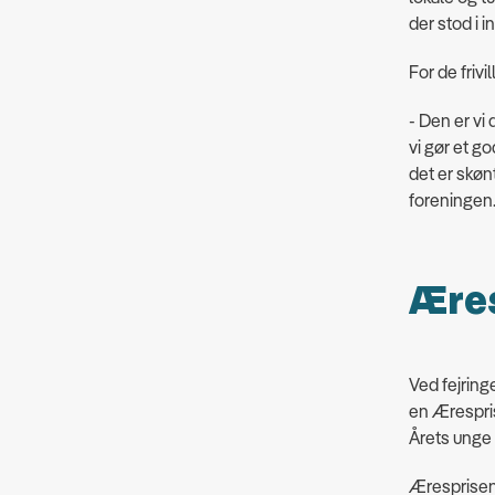
der stod i i
For de friv
- Den er vi 
vi gør et g
det er skøn
foreningen
Æres
Ved fejring
en Ærespris
Årets unge 
Æresprisen 