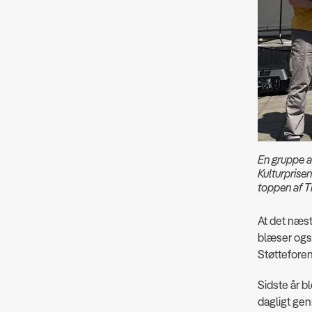
En gruppe af
Kulturprisen
toppen af T
At det næst
blæser også
Støtteforen
Sidste år b
dagligt gen