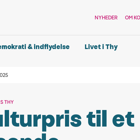
NYHEDER
OM K
demokrati & indflydelse
Livet i Thy
2025
IS THY
lturpris til et