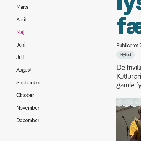
ly
Marts
fæ
April
Maj
Juni
Publiceret
Nyhed
Juli
De frivi
August
Kulturpr
September
gamle fy
Oktober
November
December