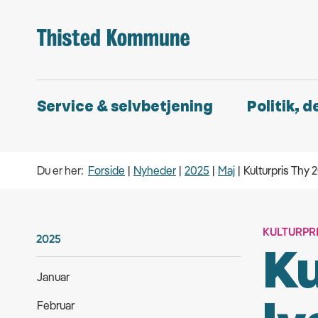
Service & selvbetjening
Politik, 
Du er her:
Forside
Nyheder
2025
Maj
Kulturpris Thy 
KULTURPR
2025
Ku
Januar
Februar