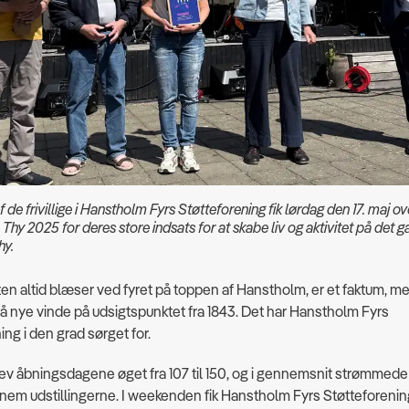
 de frivillige i Hanstholm Fyrs Støtteforening fik lørdag den 17. maj ov
 Thy 2025 for deres store indsats for at skabe liv og aktivitet på det 
hy.
en altid blæser ved fyret på toppen af Hanstholm, er et faktum, m
 nye vinde på udsigtspunktet fra 1843. Det har Hanstholm Fyrs
ing i den grad sørget for.
lev åbningsdagene øget fra 107 til 150, og i gennemsnit strømmed
nem udstillingerne. I weekenden fik Hanstholm Fyrs Støtteforenin