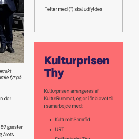
Felter med (*) skal udfyldes
Kulturprisen
Thy
errakt
gamle fyr på
Kulturprisen arrangeres af
en der
KulturRummet, og er i år blevet til
i samarbejde med:
Kulturelt Samråd
e 89 gæster
URT
g årets