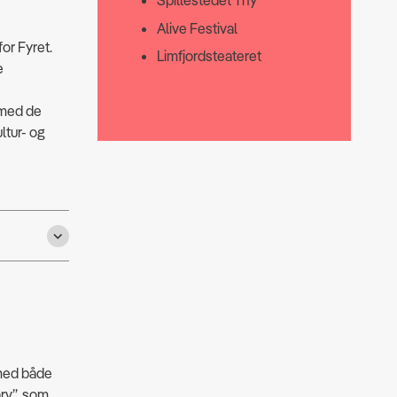
Spillestedet Thy
Alive Festival
for Fyret.
Limfjordsteateret
e
r med de
ltur- og
 med både
arv”, som