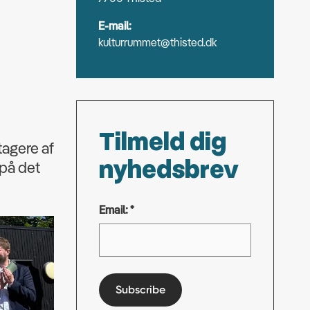
E-mail:
kulturrummet@thisted.dk
Tilmeld dig
tagere af
nyhedsbrev
 på det
Email: *
Subscribe