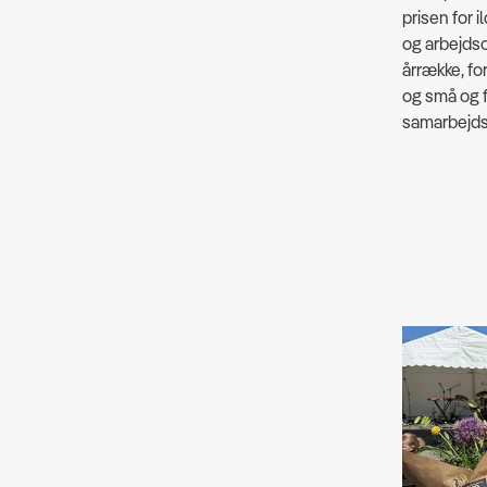
prisen for 
og arbejd
årrække, for
og små og f
samarbejdsv