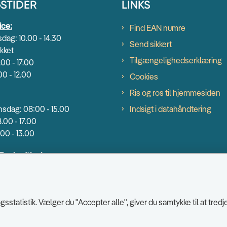
STIDER
LINKS
ice:
Find EAN numre
dag: 10.00 - 14.30
Send sikkert
kket
Tilgængelighedserklæring
.00 - 17.00
00 - 12.00
Cookies
Ris og ros til hjemmesiden
sdag: 08:00 - 15.00
Indsigt i datahåndtering
.00 - 17.00
00 - 13.00
 Beskæftigelse:
dag: 9.00 - 14.00
00 - 16.30
0 - 13.00
sstatistik. Vælger du "Accepter alle", giver du samtykke til at tr
bningstider og lukkedage