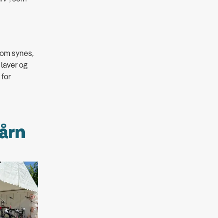
 som synes,
 laver og
 for
tårn