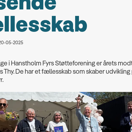
sende
llesskab
 20-05-2025
llige i Hanstholm Fyrs Støtteforening er årets mod
is Thy. De har et fællesskab som skaber udvikling
r.