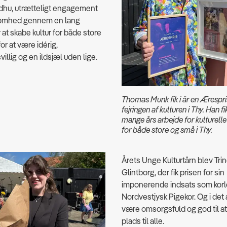
ildhu, utrætteligt engagement
somhed gennem en lang
 at skabe kultur for både store
or at være idérig,
illig og en ildsjæl uden lige.
Thomas Munk fik i år en Ærespr
fejringen af kulturen i Thy. Han fi
mange års arbejde for kulturelle 
for både store og små i Thy.
Årets Unge Kulturtårn blev Tri
Glintborg, der fik prisen for sin
imponerende indsats som korl
Nordvestjysk Pigekor. Og i det
være omsorgsfuld og god til a
plads til alle.