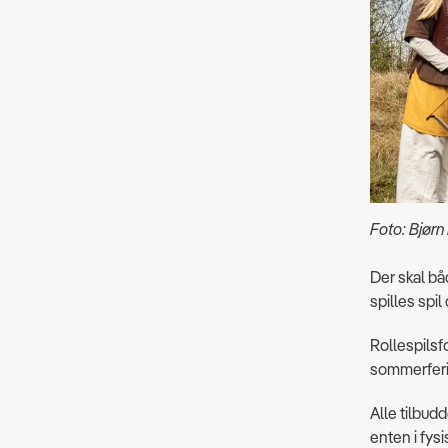
Foto: Bjør
Der skal bå
spilles spi
Rollespilsf
sommerferie
Alle tilbudd
enten i fysi