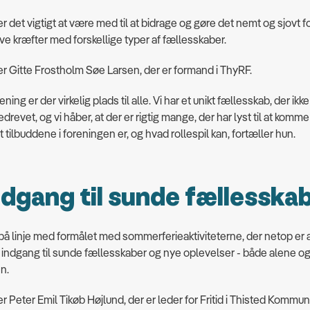
r det vigtigt at være med til at bidrage og gøre det nemt og sjovt f
ve kræfter med forskellige typer af fællesskaber.
er Gitte Frostholm Søe Larsen, der er formand i ThyRF.
rening er der virkelig plads til alle. Vi har et unikt fællesskab, der ikke
revet, og vi håber, at der er rigtig mange, der har lyst til at komme
 tilbuddene i foreningen er, og hvad rollespil kan, fortæller hun.
ndgang til sunde fællesska
 på linje med formålet med sommerferieaktiviteterne, der netop er 
 indgang til sunde fællesskaber og nye oplevelser - både alene 
en.
er Peter Emil Tikøb Højlund, der er leder for Fritid i Thisted Kommun