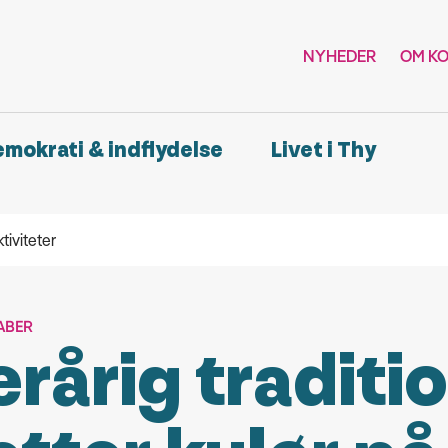
NYHEDER
OM K
demokrati & indflydelse
Livet i Thy
iviteter
ABER
erårig traditi