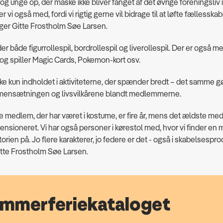
og unge op, der måske ikke bliver fanget af det øvrige foreningsliv i
 vi også med, fordi vi rigtig gerne vil bidrage til at løfte fællesskab
iger Gitte Frostholm Søe Larsen.
der både figurrollespil, bordrollespil og liverollespil. Der er også
og spiller Magic Cards, Pokemon-kort osv.
kke kun indholdet i aktiviteterne, der spænder bredt – det samme g
ensætningen og livsvilkårene blandt medlemmerne.
e medlem, der har været i kostume, er fire år, mens det ældste me
ensioneret. Vi har også personer i kørestol med, hvor vi finder en 
storien på. Jo flere karakterer, jo federe er det - også i skabelsespr
itte Frostholm Søe Larsen.
mmerferiekataloget