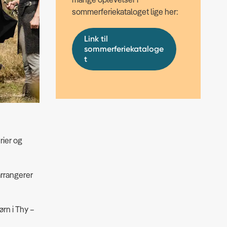
sommerferiekataloget lige her:
Link til
sommerferiekataloge
t
rier og
arrangerer
ørn i Thy –