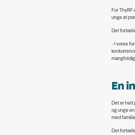
For ThyRF e
unge at prø
Det fortæll
- I vores fo
konkurrenced
mangfoldigt
En i
Det er helt
og unge en
med famili
Det fortæll