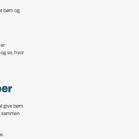
or børn og
 er
 og se, hvor
ber
at give børn
og sammen
e.