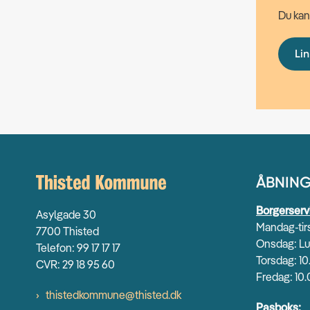
Du kan
Li
ÅBNING
Borgerserv
Asylgade 30
Mandag-tirs
7700 Thisted
Onsdag: Lu
Telefon: 99 17 17 17
Torsdag: 10
CVR: 29 18 95 60
Fredag: 10.
thistedkommune@thisted.dk
Pasboks: