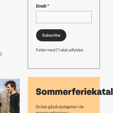
Email: *
Subscribe
Felter med (*) skal udfyldes
i
Sommerferiekata
Du kan gå på opdagelse i de
mange oplevelser i