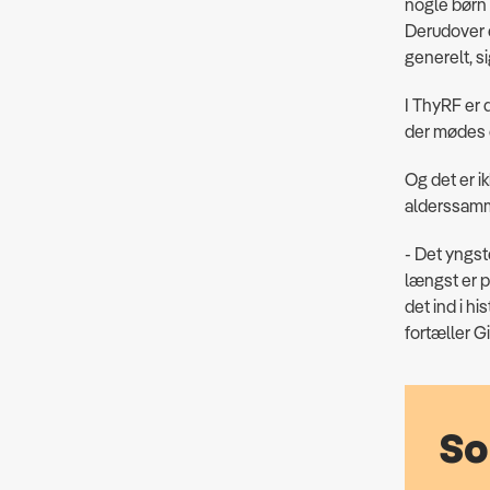
nogle børn 
Derudover er
generelt, s
I ThyRF er 
der mødes 
Og det er i
alderssamm
- Det yngst
længst er p
det ind i hi
fortæller G
So