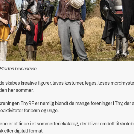
n Morten Gunnarsen
de skabes kreative figurer, laves kostumer, leges, løses mordmyste
l den her sommer.
oreningen ThyRF er nemlig blandt de mange foreninger i Thy, der 
aktiviteter for børn og unge.
ene er at finde i et sommerferiekatalog, der bliver omdelt til skoleb
sk eller digitalt format.