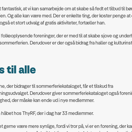
t fantastisk, at vi kan samarbejde om at skabe så fedt et tilbud til bø
n. Og alle kan være med. Der er enkelte ting, der koster penge at d
gså et stort udvalg af gratis aktiviteter, fortæller han.
 31 folkeoplysende foreninger, der er med til at skabe sjove og und
i sommerferien. Derudover er der også bidrag fra haller og kulturinst
 til alle
e, der bidrager til sommerferiekataloget, får et tilskud fra
ningsudvalget. Derudover giver sommerferiekataloget også foren
ighed, der måske kan ende ud i nye medlemmer.
 håbet hos ThyRF, der i dag har 33 medlemmer.
et gerne være mere synlige, fordi vi tror på, vi er en forening, der 