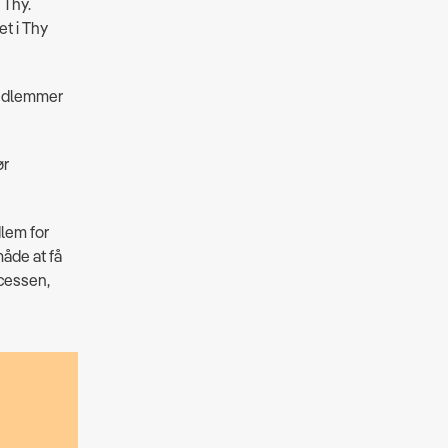
 Thy.
et i Thy
 medlemmer
ør
dlem for
måde at få
ocessen,