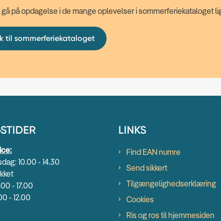
 gå på opdagelse i de mange oplevelser i sommerferiekataloget li
nk til sommerferiekataloget
STIDER
LINKS
ice:
Find EAN numre
dag: 10.00 - 14.30
Send sikkert
kket
Tilgængelighedserklæring
.00 - 17.00
00 - 12.00
Cookies
Ris og ros til hjemmesiden