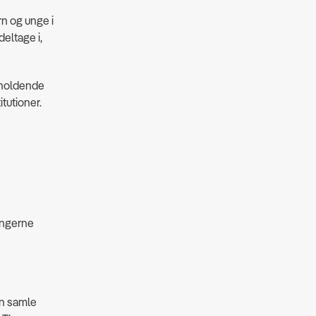
rn og unge i
eltage i,
erholdende
itutioner.
ingerne
kan samle