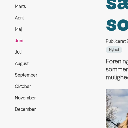
sæ
Marts
s
April
Maj
Juni
Publiceret
Nyhed
Juli
Forening
August
sommerfe
September
mulighed 
Oktober
November
December