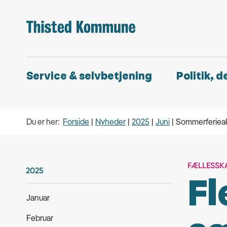
Service & selvbetjening
Politik, 
Du er her:
Forside
Nyheder
2025
Juni
Sommerferieakt
FÆLLESSK
2025
Fl
Januar
Februar