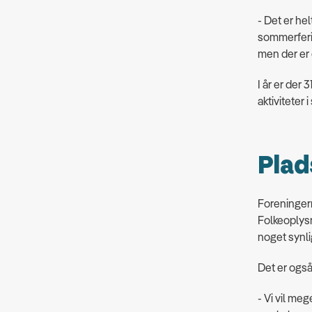
- Det er hel
sommerferie
men der er o
I år er der
aktiviteter 
Plads
Foreningern
Folkeoplys
noget synl
Det er også
- Vi vil meg