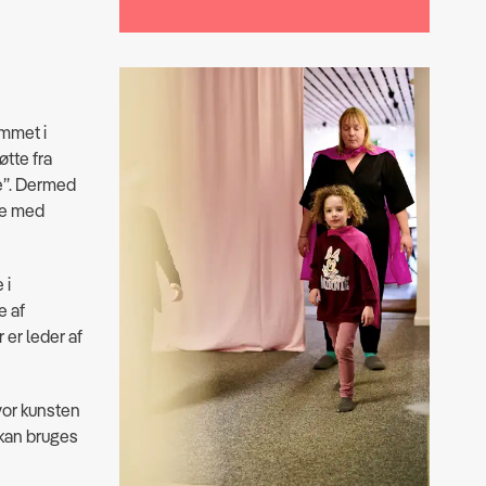
ummet i
tte fra
e”. Dermed
jde med
 i
e af
 er leder af
vor kunsten
 kan bruges