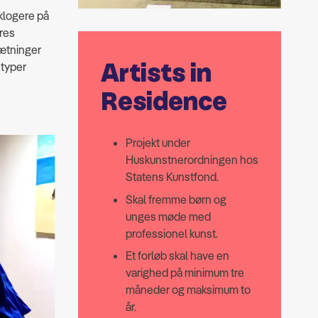
klogere på
ores
sætninger
Artists in
 typer
Residence
Projekt under
Huskunstnerordningen hos
Statens Kunstfond.
Skal fremme børn og
unges møde med
professionel kunst.
Et forløb skal have en
varighed på minimum tre
måneder og maksimum to
år.