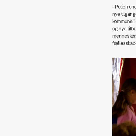
- Puljen un
nye tilgang
kommune i 
og nye tilb
mennesker, 
fællesskabe