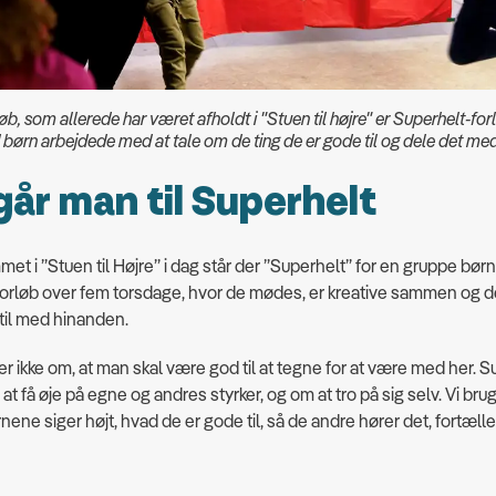
løb, som allerede har været afholdt i "Stuen til højre" er Superhelt-for
 børn arbejdede med at tale om de ting de er gode til og dele det me
går man til Superhelt
et i ”Stuen til Højre” i dag står der ”Superhelt” for en gruppe børn
 forløb over fem torsdage, hvor de mødes, er kreative sammen og del
til med hinanden.
er ikke om, at man skal være god til at tegne for at være med her. S
t få øje på egne og andres styrker, og om at tro på sig selv. Vi brug
rnene siger højt, hvad de er gode til, så de andre hører det, fortæll