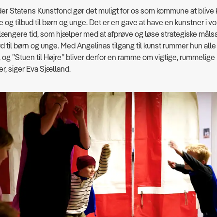
der Statens Kunstfond gør det muligt for os som kommune at blive 
e og tilbud til børn og unge. Det er en gave at have en kunstner i v
længere tid, som hjælper med at afprøve og løse strategiske mål
ud til børn og unge. Med Angelinas tilgang til kunst rummer hun alle
og ”Stuen til Højre” bliver derfor en ramme om vigtige, rummelige
r, siger Eva Sjælland.