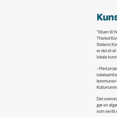
Kuns
”Stuen til 
Thisted Kom
Statens Ku
er det ét a
lokale kuns
- Med projek
lokalsamfund
kommunen og
Kulturrumme
Det overord
gør en afgø
som ventil 