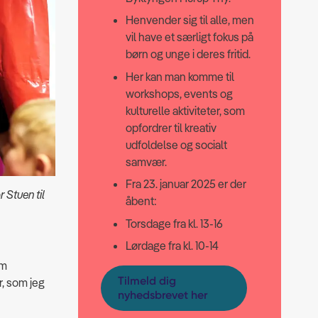
Henvender sig til alle, men
vil have et særligt fokus på
børn og unge i deres fritid.
Her kan man komme til
workshops, events og
kulturelle aktiviteter, som
opfordrer til kreativ
udfoldelse og socialt
samvær.
Fra 23. januar 2025 er der
 Stuen til
åbent:
Torsdage fra kl. 13-16
Lørdage fra kl. 10-14
em
Tilmeld dig
r, som jeg
nyhedsbrevet her