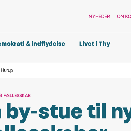
NYHEDER
OM K
demokrati & indflydelse
Livet i Thy
i Hurup
G FÆLLESSKAB
 by-stue til n