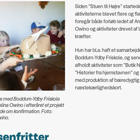
Siden ”Stuen til Højre” startede
aktiviteterne blevet flere og fl
foregår både forløb ledet af A
Owino og aktiviteter drevet af 
kræfter.
Hun har bl.a. haft et samarbej
Boddum-Ydby Friskole, og sene
afholdt aktiviteter som ”Butik
”Historier fra hjemstavnen” og
med produktion af bæredygtig 
næstekærlighedskort.
de med Boddum-Ydby Friskole
ina Owino i efteråret et projekt
e om konfirmation. Foto:
wino.
enfritter