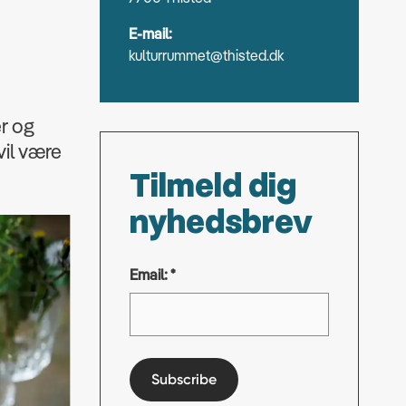
E-mail:
kulturrummet@thisted.dk
er og
 vil være
Tilmeld dig
nyhedsbrev
Email: *
Subscribe