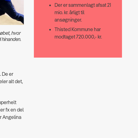
Der er sammenlagt afsat 21
mio. kr. årligt til
ansøgninger.
Thisted Kommune har
løbet, hvor
modtaget 720.000,- kr.
d hinanden.
. De er
er alt det,
uperhelt
er fx en del
er Angelina