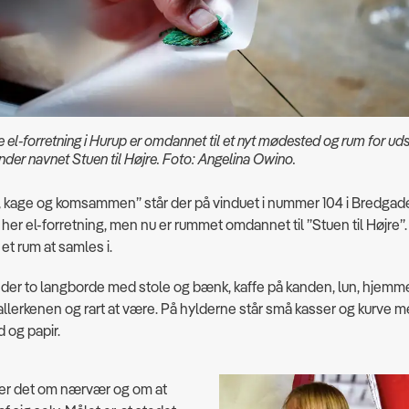
e el-forretning i Hurup er omdannet til et nyt mødested og rum for udst
under navnet Stuen til Højre. Foto: Angelina Owino.
t, kage og komsammen” står der på vinduet i nummer 104 i Bredgade
her el-forretning, men nu er rummet omdannet til ”Stuen til Højre”.
 et rum at samles i.
 der to langborde med stole og bænk, kaffe på kanden, lun, hjem
tallerkenen og rart at være. På hylderne står små kasser og kurve m
d og papir.
ler det om nærvær og om at