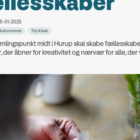
llesskaber
15-01-2025
Kulturrummet
Thy til livet
amlingspunkt midt i Hurup skal skabe fællesskab
er, der åbner for kreativitet og nærvær for alle, der