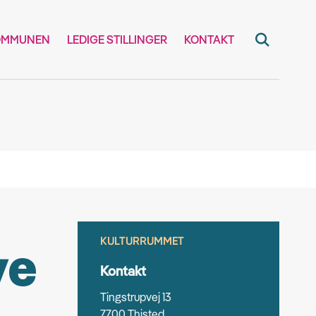
OMMUNEN
LEDIGE STILLINGER
KONTAKT
KULTURRUMMET
ye
Kontakt
Tingstrupvej 13
7700 Thisted