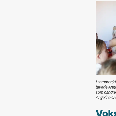
I samarbej
lavede Angel
som handled
Angelina O
Voks