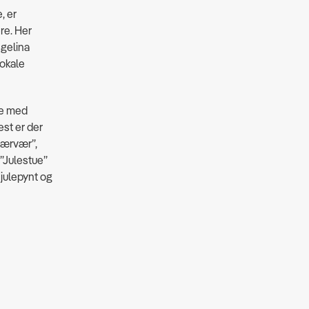
, er
ere. Her
ngelina
lokale
de med
st er der
 Nærvær”,
 ”Julestue”
julepynt og