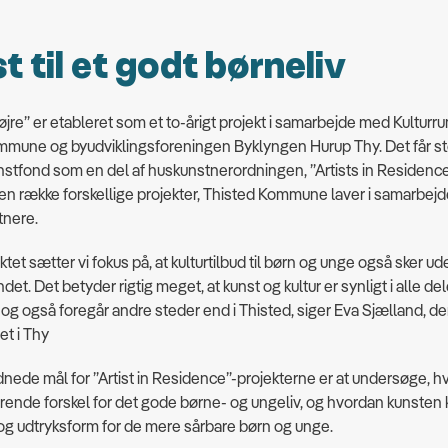
t til et godt børneliv
Højre” er etableret som et to-årigt projekt i samarbejde med Kulturr
mune og byudviklingsforeningen Byklyngen Hurup Thy. Det får stø
nstfond som en del af huskunstnerordningen, ”Artists in Residenc
f en række forskellige projekter, Thisted Kommune laver i samarbe
tnere.
tet sætter vi fokus på, at kulturtilbud til børn og unge også sker ude
et. Det betyder rigtig meget, at kunst og kultur er synligt i alle del
 også foregår andre steder end i Thisted, siger Eva Sjælland, der
t i Thy
nede mål for ”Artist in Residence”-projekterne er at undersøge, h
rende forskel for det gode børne- og ungeliv, og hvordan kunsten
og udtryksform for de mere sårbare børn og unge.