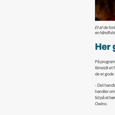
Et af de for
en håndfuld
Her 
På programm
tilmeldt et
de er gode 
- Det handl
handler om a
tid på at bø
Owino.