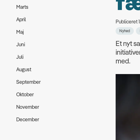
fæ
Marts
April
Publiceret 
Nyhed
Maj
Et nyt s
Juni
initiativ
Juli
med.
August
September
Oktober
November
December