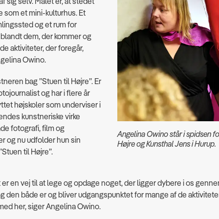
f sig selv. Målet er, at stedet
e som et mini-kulturhus. Et
mlingssted og et rum for
 blandt dem, der kommer og
 de aktiviteter, der foregår,
ngelina Owino.
tneren bag ”Stuen til Højre”. Er
ojournalist og har i flere år
yttet højskoler som underviser i
Hendes kunstneriske virke
de fotografi, film og
Angelina Owino står i spidsen for
ner og nu udfolder hun sin
Højre og Kunsthal Jens i Hurup.
 ”Stuen til Højre”.
et er en vej til at lege og opdage noget, der ligger dybere i os genn
og den både er og bliver udgangspunktet for mange af de aktivitete
 med her, siger Angelina Owino.