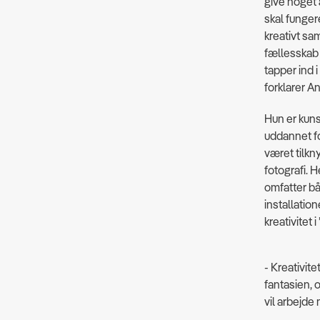
give noget a
skal funger
kreativt sa
fællesskab
tapper ind i
forklarer A
Hun er kuns
uddannet fot
været tilkn
fotografi. 
omfatter bå
installatio
kreativitet i
- Kreativit
fantasien, 
vil arbejde