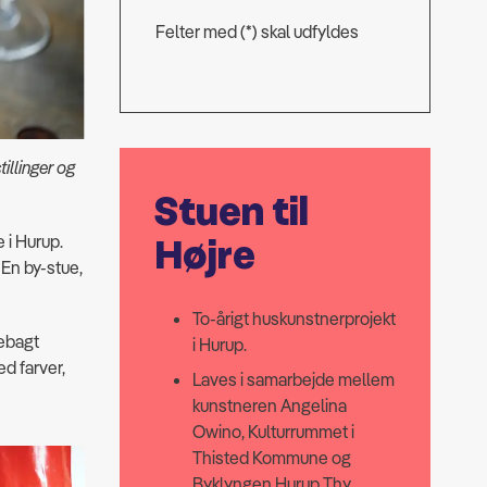
Felter med (*) skal udfyldes
illinger og
Stuen til
 i Hurup.
Højre
 En by-stue,
To-årigt huskunstnerprojekt
mebagt
i Hurup.
ed farver,
Laves i samarbejde mellem
kunstneren Angelina
Owino, Kulturrummet i
Thisted Kommune og
Byklyngen Hurup Thy.