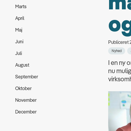
ma
Marts
o
April
Maj
Juni
Publiceret
Nyhed
Juli
I en ny 
August
nu mulig
September
virksom
Oktober
November
December