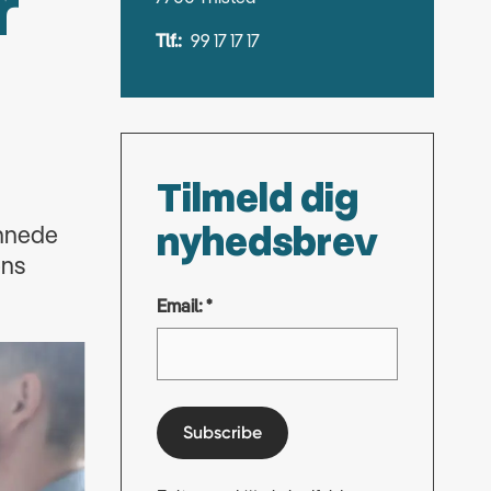
r
Tlf.:
99 17 17 17
Tilmeld dig
nyhedsbrev
annede
ens
Email: *
Subscribe