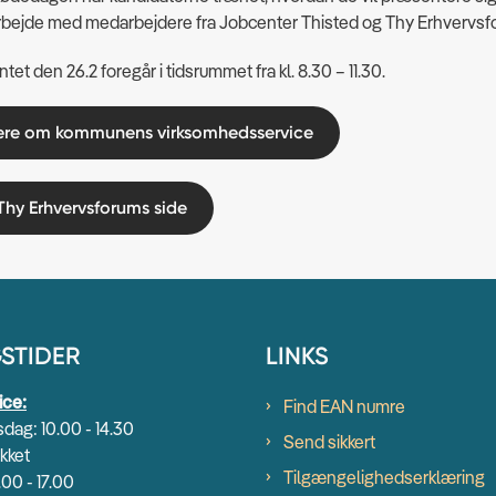
arbejde med medarbejdere fra Jobcenter Thisted og Thy Erhvervsf
et den 26.2 foregår i tidsrummet fra kl. 8.30 – 11.30.
re om kommunens virksomhedsservice
hy Erhvervsforums side
STIDER
LINKS
ice:
Find EAN numre
dag: 10.00 - 14.30
Send sikkert
kket
Tilgængelighedserklæring
.00 - 17.00