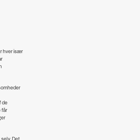
r hver især
ar
n
ksomheder
f de
 får
ger
selv. Det