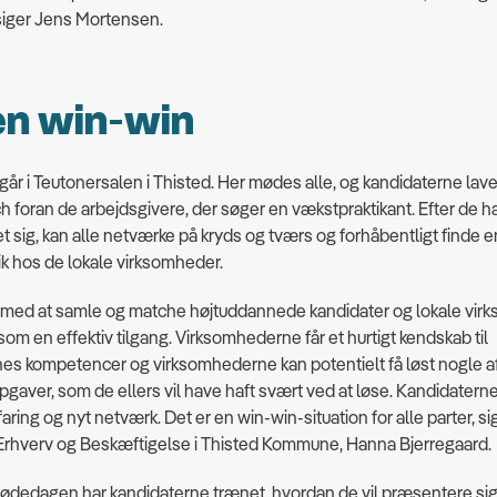
siger Jens Mortensen.
en win-win
år i Teutonersalen i Thisted. Her mødes alle, og kandidaterne lave
ch foran de arbejdsgivere, der søger en vækstpraktikant. Efter de h
 sig, kan alle netværke på kryds og tværs og forhåbentligt finde e
k hos de lokale virksomheder.
 med at samle og matche højtuddannede kandidater og lokale vir
 som en effektiv tilgang. Virksomhederne får et hurtigt kendskab til
es kompetencer og virksomhederne kan potentielt få løst nogle a
pgaver, som de ellers vil have haft svært ved at løse. Kandidaterne
aring og nyt netværk. Det er en win-win-situation for alle parter, si
 Erhverv og Beskæftigelse i Thisted Kommune, Hanna Bjerregaard.
ødedagen har kandidaterne trænet, hvordan de vil præsentere sig 