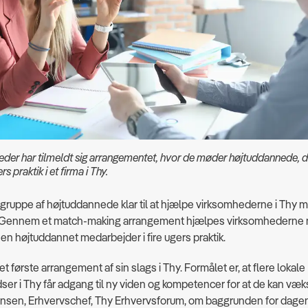
eder har tilmeldt sig arrangementet, hvor de møder højtuddannede, de
ers praktik i et firma i Thy.
 gruppe af højtuddannede klar til at hjælpe virksomhederne i Thy
. Gennem et match-making arrangement hjælpes virksomhederne ne
t en højtuddannet medarbejder i fire ugers praktik.
et første arrangement af sin slags i Thy. Formålet er, at flere lokale
ser i Thy får adgang til ny viden og kompetencer for at de kan væks
nsen, Erhvervschef, Thy Erhvervsforum, om baggrunden for dagen