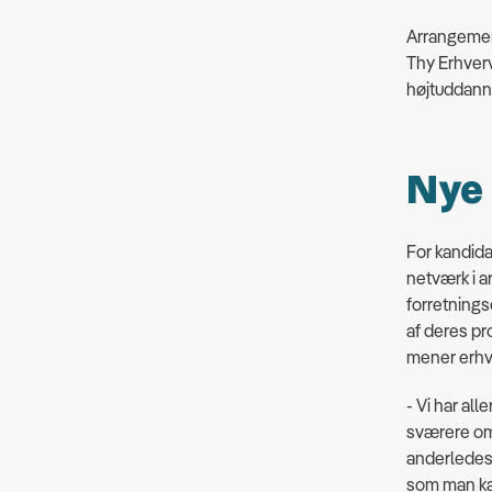
Arrangement
Thy Erhverv
højtuddanne
Nye 
For kandida
netværk i a
forretnings
af deres pr
mener erhv
- Vi har all
sværere om 
anderledes
som man kan