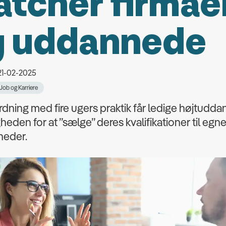
tcher firmae
g uddannede
 21-02-2025
Job og Karriere
ordning med fire ugers praktik får ledige højtudd
heden for at ”sælge” deres kvalifikationer til egn
heder.