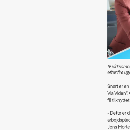
19 virksomh
efter fire ug
Snart er en
Via Viden”
få tilknytte
- Dette er d
arbejdsplad
Jens Morte