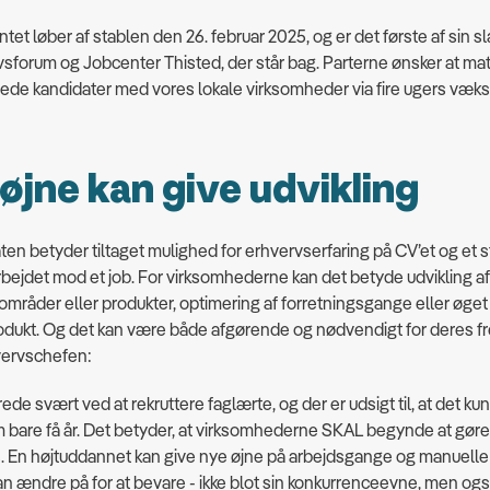
et løber af stablen den 26. februar 2025, og er det første af sin sl
sforum og Jobcenter Thisted, der står bag. Parterne ønsker at ma
de kandidater med vores lokale virksomheder via fire ugers vækst
øjne kan give udvikling
ten betyder tiltaget mulighed for erhvervserfaring på CV’et og et s
rbejdet mod et job. For virksomhederne kan det betyde udvikling a
områder eller produkter, optimering af forretningsgange eller øge
odukt. Og det kan være både afgørende og nødvendigt for deres fr
ervschefen:
erede svært ved at rekruttere faglærte, og der er udsigt til, at det kun
bare få år. Det betyder, at virksomhederne SKAL begynde at gøre
. En højtuddannet kan give nye øjne på arbejdsgange og manuelle
 ændre på for at bevare - ikke blot sin konkurrenceevne, men ogs