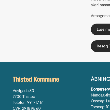
sker i sam
Arrangement
Læs me
Besøg T
ÅBNING
Borgerserv
Asylgade 30
Mandag-tirs
7700 Thisted
Onsdag: Lu
Telefon: 99 17 17 17
Torsdag: 10
CVR: 29 18 95 60