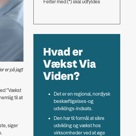
Felter med (*) skal udfyldes
Hvad er
Vækst Via
r er på jagt
Viden?
 med ”Vækst
Det er en regional, nordjysk
mlig til at
beskæftigelses-og
udviklings-indsats.
Den har til formål at sikre
udvikling og vækst hos
te, siger
virksomheder ved at øge
.