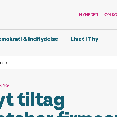
NYHEDER
OM K
demokrati & indflydelse
Livet i Thy
iden
RING
t tiltag