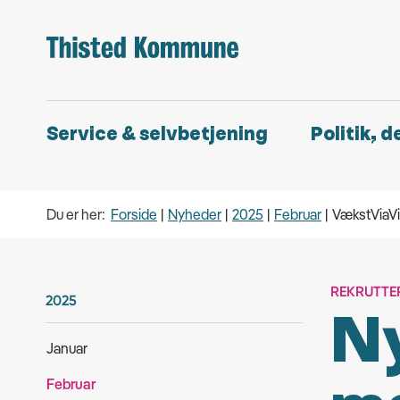
Service & selvbetjening
Politik, 
Du er her:
Forside
Nyheder
2025
Februar
VækstViaV
REKRUTTE
2025
Ny
Januar
Februar