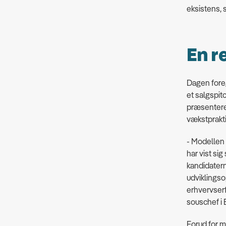
eksistens, 
En r
Dagen foreg
et salgspit
præsenteret
vækstprakti
- Modellen
har vist sig
kandidatern
udviklingso
erhvervserf
souschef i
Forud for m