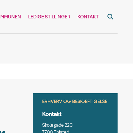
OMMUNEN
LEDIGE STILLINGER
KONTAKT
ERHVERV OG BESKÆFTIGELSE
Kontakt
Skolegade 22C
7700 Thisted