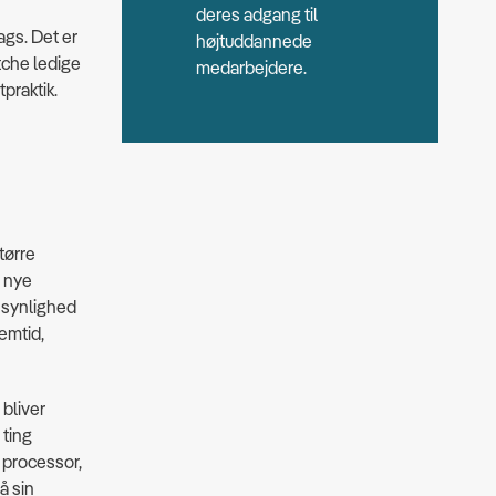
deres adgang til
ags. Det er
højtuddannede
tche ledige
medarbejdere.
praktik.
tørre
f nye
t synlighed
emtid,
 bliver
 ting
 processor,
å sin