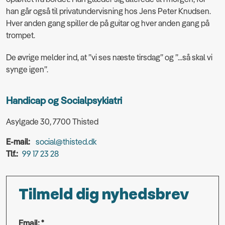
han går også til privatundervisning hos Jens Peter Knudsen.
Hver anden gang spiller de på guitar og hver anden gang på
trompet.
De øvrige melder ind, at ”vi ses næste tirsdag” og ”...så skal vi
synge igen”.
Handicap og Socialpsykiatri
Asylgade 30, 7700 Thisted
E-mail:
social@thisted.dk
Tlf.:
99 17 23 28
Tilmeld dig nyhedsbrev
Email: *