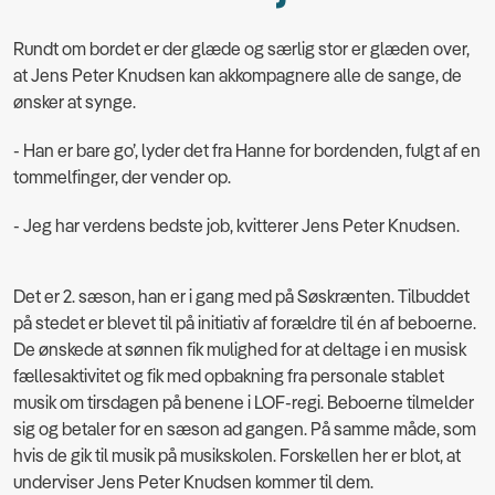
Rundt om bordet er der glæde og særlig stor er glæden over,
at Jens Peter Knudsen kan akkompagnere alle de sange, de
ønsker at synge.
- Han er bare go’, lyder det fra Hanne for bordenden, fulgt af en
tommelfinger, der vender op.
- Jeg har verdens bedste job, kvitterer Jens Peter Knudsen.
Det er 2. sæson, han er i gang med på Søskrænten. Tilbuddet
på stedet er blevet til på initiativ af forældre til én af beboerne.
De ønskede at sønnen fik mulighed for at deltage i en musisk
fællesaktivitet og fik med opbakning fra personale stablet
musik om tirsdagen på benene i LOF-regi. Beboerne tilmelder
sig og betaler for en sæson ad gangen. På samme måde, som
hvis de gik til musik på musikskolen. Forskellen her er blot, at
underviser Jens Peter Knudsen kommer til dem.