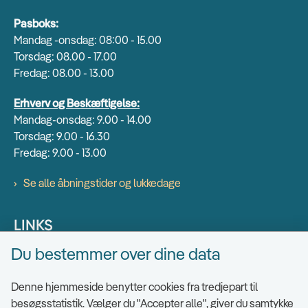
Pasboks:
Mandag -onsdag: 08:00 - 15.00
Torsdag: 08.00 - 17.00
Fredag: 08.00 - 13.00
Erhverv og Beskæftigelse:
Mandag-onsdag: 9.00 - 14.00
Torsdag: 9.00 - 16.30
Fredag: 9.00 - 13.00
Se alle åbningstider og lukkedage
LINKS
Du bestemmer over dine data
Find EAN numre
Send sikkert
Denne hjemmeside benytter cookies fra tredjepart til
Tilgængelighedserklæring
besøgsstatistik. Vælger du "Accepter alle", giver du samtykke