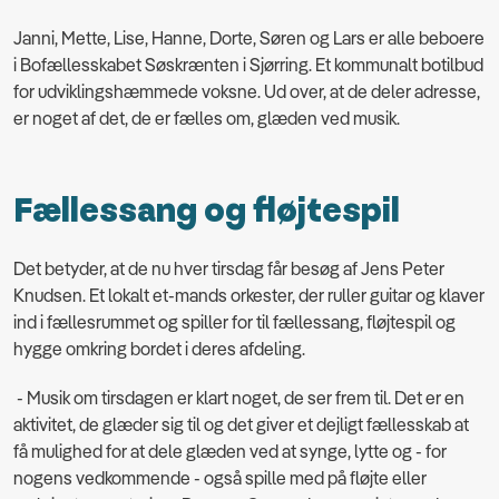
Janni, Mette, Lise, Hanne, Dorte, Søren og Lars er alle beboere
i Bofællesskabet Søskrænten i Sjørring. Et kommunalt botilbud
for udviklingshæmmede voksne. Ud over, at de deler adresse,
er noget af det, de er fælles om, glæden ved musik.
Fællessang og fløjtespil
Det betyder, at de nu hver tirsdag får besøg af Jens Peter
Knudsen. Et lokalt et-mands orkester, der ruller guitar og klaver
ind i fællesrummet og spiller for til fællessang, fløjtespil og
hygge omkring bordet i deres afdeling.
- Musik om tirsdagen er klart noget, de ser frem til. Det er en
aktivitet, de glæder sig til og det giver et dejligt fællesskab at
få mulighed for at dele glæden ved at synge, lytte og - for
nogens vedkommende - også spille med på fløjte eller