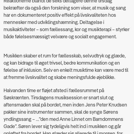
Reaktionerne blandt de seks deltagere denne tirsdag
bekræfter da også den forskning som viser, at musik og sang
har en dokumenteret positiv effekt på livskvaliteten hos
mennesker med udviklingshæmning. Deltagelse i
musikaktiviteter – som fællessang, kor og musikterapi – styrker
både følelsesmæssigt velvære og socialt engagement.
Musikken skaber et rum for fællesskab, selvudtryk og glæde,
og kan bidrage til øget trivsel, bedre kommunikation og en
følelse af inklusion. Selv en enkelt musiktime kan være med til
at fremme livskvalitet og skabe meningsfulde øjeblikke.
Halvanden time er fløjet afsted i fællesrummet på
Søskrænten. Tirsdagens musiksession er snart slut og
aftensmaden skal på bordet, men inden Jens Peter Knudsen
pakker sine instrumenter sammen, skal de synge Sørens
yndlingssang – …”den med Anne Linnet om Barndommens
Gade”. Søren lever sig tydeligvis helt ind i musikken og går
opløftet fra bordet. Han glæder sig allerede til i morgen, for