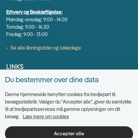
Erhverv og Beskæftigelse:
Mandag-onsdag: 9.00 - 14.00
Torsdag: 9.00 - 16.30
Fredag: 9.00 - 13.00
Se alle åbningstider og lukkedage
LINKS
Du bestemmer over dine data
Find EAN numre
Send sikkert
Denne hjemmeside benytter cookies fra tredjepart til
Tilgængelighedserklæring
besøgsstatistik. Vælger du "Accepter alle", giver du samtykke
til at tredjepartsservices må gemme oplysninger om dit
Cookies
besøg.
Læs mere om cookies
Ris og ros til hjemmesiden
Indsigt i datahåndtering
Accepter alle