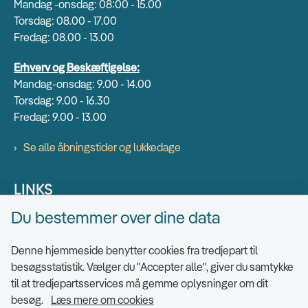
Mandag -onsdag: 08:00 - 15.00
Torsdag: 08.00 - 17.00
Fredag: 08.00 - 13.00
Erhverv og Beskæftigelse:
Mandag-onsdag: 9.00 - 14.00
Torsdag: 9.00 - 16.30
Fredag: 9.00 - 13.00
Se alle åbningstider og lukkedage
LINKS
Du bestemmer over dine data
Find EAN numre
Send sikkert
Denne hjemmeside benytter cookies fra tredjepart til
Tilgængelighedserklæring
besøgsstatistik. Vælger du "Accepter alle", giver du samtykke
til at tredjepartsservices må gemme oplysninger om dit
Cookies
besøg.
Læs mere om cookies