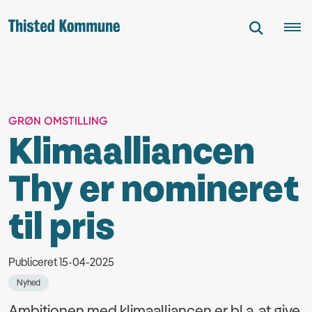
GRØN OMSTILLING
Klimaalliancen
Thy er nomineret
til pris
Publiceret 15-04-2025
Nyhed
Ambitionen med klimaalliancen er bl.a. at give