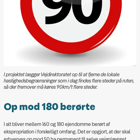
I projektet lægger Vejdirektoratet op til at fjerne de lokale
hastighedsbegrænsninger som i dag findes flere steder på ruten,
så der fremover må køres 90km/t flere steder.
Op mod 180 berørte
I alt bliver mellem 160 og 180 ejendomme berørt af
ekspropriation i forskelligt omfang. Det er opgjort, at der skal
erhverves op mod 50 ha permanent til selve vejanlægget