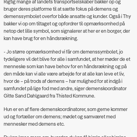
Rigtig mange af landets transportselskaber bakker op og
bruger deres platforme til at sætte fokus på demens og
demenssymbolet overfor både ansatte og kunder. Også i Thy
bakker vi op om tiltaget og opfordrer til opmærksomhed på
netop det lille symbol, som signalerer at her er en borger, der
kan have brug for en håndsrækning.
- Jo større opmærksomhed vi får om demenssymbolet, jo
tydeligere vil det blive for alle i samfundet, at her møder de et
menneske som kan have behov for en håndsrækning og på
den måde kan vi alle være arbejde for at alle kan leve et liv,
hvor de – på trods af demens – har mulighed for at indgå i
samfundet på lige fod med andre, siger demenskoordinator
Gitte Sand Dahlgaard fra Thisted Kommune.
Hun er en af flere demenskoordinatorer, som gerne kommer
ud og fortæller om demens; mødet og samværet med
mennesker med demens etc.