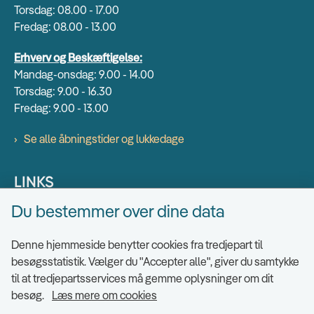
Torsdag: 08.00 - 17.00
Fredag: 08.00 - 13.00
Erhverv og Beskæftigelse:
Mandag-onsdag: 9.00 - 14.00
Torsdag: 9.00 - 16.30
Fredag: 9.00 - 13.00
Se alle åbningstider og lukkedage
LINKS
Du bestemmer over dine data
Find EAN numre
Send sikkert
Denne hjemmeside benytter cookies fra tredjepart til
Tilgængelighedserklæring
besøgsstatistik. Vælger du "Accepter alle", giver du samtykke
til at tredjepartsservices må gemme oplysninger om dit
Cookies
besøg.
Læs mere om cookies
Ris og ros til hjemmesiden