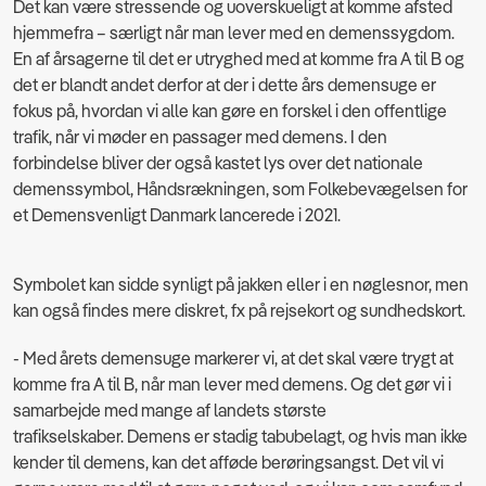
Det kan være stressende og uoverskueligt at komme afsted
hjemmefra – særligt når man lever med en demenssygdom.
En af årsagerne til det er utryghed med at komme fra A til B og
det er blandt andet derfor at der i dette års demensuge er
fokus på, hvordan vi alle kan gøre en forskel i den offentlige
trafik, når vi møder en passager med demens. I den
forbindelse bliver der også kastet lys over det nationale
demenssymbol, Håndsrækningen, som Folkebevægelsen for
et Demensvenligt Danmark lancerede i 2021.
Symbolet kan sidde synligt på jakken eller i en nøglesnor, men
kan også findes mere diskret, fx på rejsekort og sundhedskort.
- Med årets demensuge markerer vi, at det skal være trygt at
komme fra A til B, når man lever med demens. Og det gør vi i
samarbejde med mange af landets største
trafikselskaber. Demens er stadig tabubelagt, og hvis man ikke
kender til demens, kan det afføde berøringsangst. Det vil vi