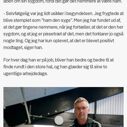
åben om sin sygdom, fordi det gør det nemmere at være ham.
- Selvfølgelig var jeg lidt usikker i begyndelsen. Jeg frygtede at
blive stemplet som ”ham den syge”. Men jeg har fundet ud af,
at det gør tingene nemmere, når jeg fortæller, at det er den her
sygdom, og at jeg er pissetræt af det, men det forklarer jo også
nogle ting. Og jeg har kun oplevet, at det er blevet positivt
modtaget, siger han.
For hver dag han er på job, bliver han bedre og bedre til at
finde rundt i den store hal, og han glæder sig til sine to
ugentlige arbejdsdage.