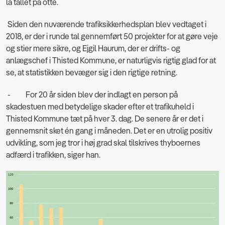
lå tallet på otte.
Siden den nuværende trafiksikkerhedsplan blev vedtaget i
2018, er der i runde tal gennemført 50 projekter for at gøre veje
og stier mere sikre, og Ejgil Haurum, der er drifts- og
anlægschef i Thisted Kommune, er naturligvis rigtig glad for at
se, at statistikken bevæger sig i den rigtige retning.
- For 20 år siden blev der indlagt en person på
skadestuen med betydelige skader efter et trafikuheld i
Thisted Kommune tæt på hver 3. dag. De senere år er det i
gennemsnit sket én gang i måneden. Det er en utrolig positiv
udvikling, som jeg tror i høj grad skal tilskrives thyboernes
adfærd i trafikken, siger han.