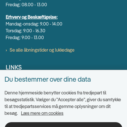
Fredag: 08.00 - 13.00
Erhverv og Beskæftigelse:
Mandag-onsdag: 9.00 - 14.00
Torsdag: 9.00 - 16.30
Fredag: 9.00 - 13.00
Se alle åbningstider og lukkedage
LINKS
Du bestemmer over dine data
Find EAN numre
Send sikkert
Denne hjemmeside benytter cookies fra tredjepart til
Tilgængelighedserklæring
besøgsstatistik. Vælger du "Accepter alle", giver du samtykke
til at tredjepartsservices må gemme oplysninger om dit
Cookies
besøg.
Læs mere om cookies
Ris og ros til hjemmesiden
Indsigt i datahåndtering