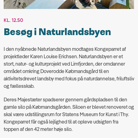
KL. 12.50
Besøg i Naturlandsbyen
I den nyåbnede Naturlandsbyen modtages Kongeparret af
projektleder Karen Louise Erichsen. Naturlandsbyen er et
stort, natur- og kulturprojekt ved Limfjorden, der omdanner
området omkring Doverodde Købmandsgård til en
aktivitetsdrevet landsby med fokus på naturdannelse, friluftsliv
og fællesskab.
Deres Majestæter spadserer gennem gårdspladsen til den
gamle silo på Købmandsgården. Siloen er blevet renoveret og
skal være udstillingsrum for Statens Museum for Kunst i Thy.
Kongeparret får også lejlighed til at opleve udsigten fra
toppen af den 42 meter høje silo.