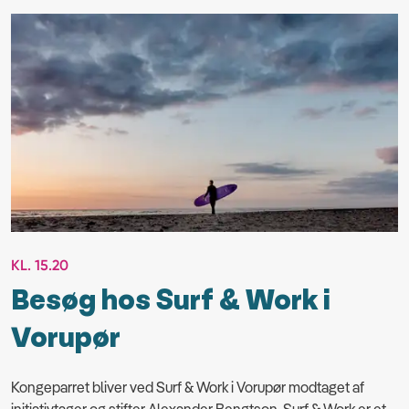
KL. 15.20
Besøg hos Surf & Work i
Vorupør
Kongeparret bliver ved Surf & Work i Vorupør modtaget af