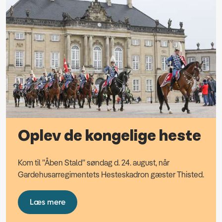
Oplev de kongelige heste
Kom til ”Åben Stald” søndag d. 24. august, når
Gardehusarregimentets Hesteskadron gæster Thisted.
Læs mere