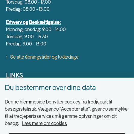
Torsdag: 08.00 - 17.00
Fredag: 08.00 - 13.00
Erhverv og Beskæftigelse:
Mandag-onsdag: 9.00 - 14.00
Torsdag: 9.00 - 16.30
Fredag: 9.00 - 13.00
Se alle åbningstider og lukkedage
LINKS
Du bestemmer over dine data
Find EAN numre
Send sikkert
Denne hjemmeside benytter cookies fra tredjepart til
Tilgængelighedserklæring
besøgsstatistik. Vælger du "Accepter alle", giver du samtykke
til at tredjepartsservices må gemme oplysninger om dit
Cookies
besøg.
Læs mere om cookies
Ris og ros til hjemmesiden