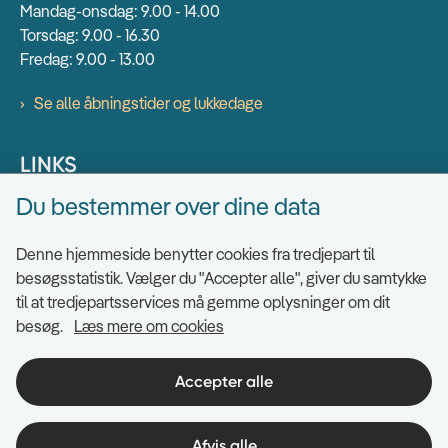
Mandag-onsdag: 9.00 - 14.00
Torsdag: 9.00 - 16.30
Fredag: 9.00 - 13.00
Se alle åbningstider og lukkedage
LINKS
Du bestemmer over dine data
Find EAN numre
Send sikkert
Denne hjemmeside benytter cookies fra tredjepart til
Tilgængelighedserklæring
besøgsstatistik. Vælger du "Accepter alle", giver du samtykke
til at tredjepartsservices må gemme oplysninger om dit
Cookies
besøg.
Læs mere om cookies
Ris og ros til hjemmesiden
Indsigt i datahåndtering
Accepter alle
Afvis alle