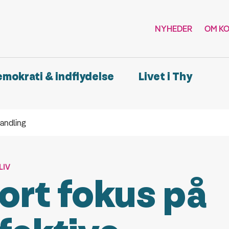
NYHEDER
OM K
demokrati & indflydelse
Livet i Thy
andling
LIV
ort fokus på