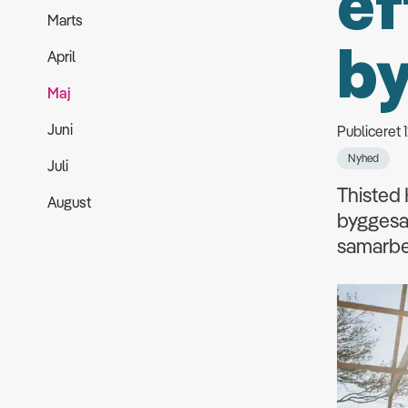
ef
Marts
b
April
Maj
Juni
Publiceret
Nyhed
Juli
Thisted
August
byggesag
samarbe