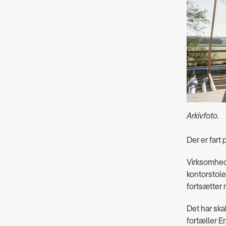
Arkivfoto.
Der er fart
Virksomhed
kontorstole
fortsætter 
Det har ska
fortæller E