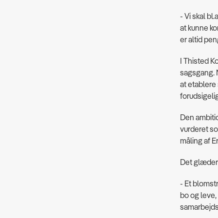
- Vi skal bl
at kunne ko
er altid pe
I Thisted K
sagsgang. 
at etablere 
forudsigelig
Den ambitio
vurderet so
måling af 
Det glæder 
- Et blomstr
bo og leve, 
samarbejdsp