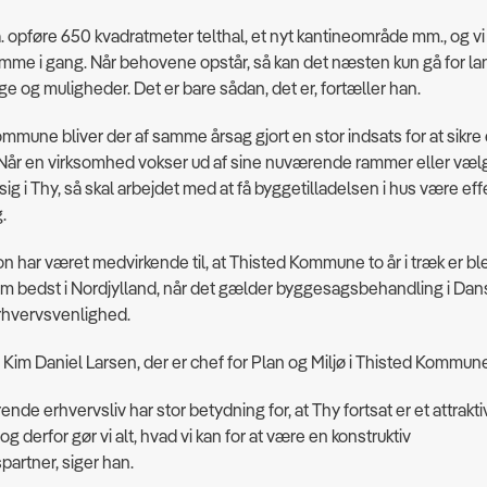
.a. opføre 650 kvadratmeter telthal, et nyt kantineområde mm., og vi 
mme i gang. Når behovene opstår, så kan det næsten kun gå for la
nge og muligheder. Det er bare sådan, det er, fortæller han.
ommune bliver der af samme årsag gjort en stor indsats for at sikre 
Når en virksomhed vokser ud af sine nuværende rammer eller væl
sig i Thy, så skal arbejdet med at få byggetilladelsen i hus være eff
.
n har været medvirkende til, at Thisted Kommune to år i træk er bl
m bedst i Nordjylland, når det gælder byggesagsbehandling i Dans
Erhvervsvenlighed.
Kim Daniel Larsen, der er chef for Plan og Miljø i Thisted Kommun
ende erhvervsliv har stor betydning for, at Thy fortsat er et attrakti
og derfor gør vi alt, hvad vi kan for at være en konstruktiv
artner, siger han.