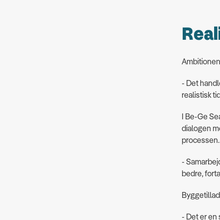
Real
Ambitionen 
- Det handl
realistisk t
I Be-Ge Sea
dialogen m
processen
- Samarbejd
bedre, fort
Byggetillad
- Det er en