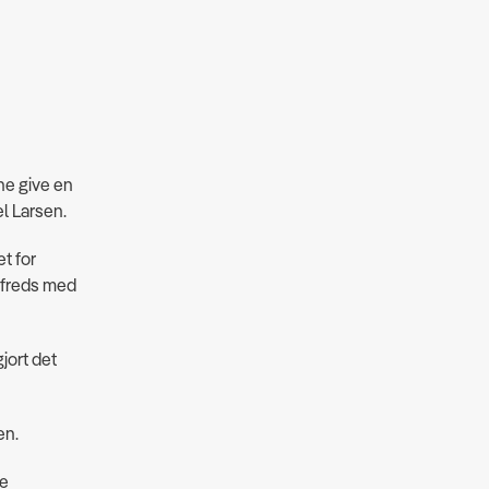
ne give en
el Larsen.
t for
lfreds med
jort det
en.
ie