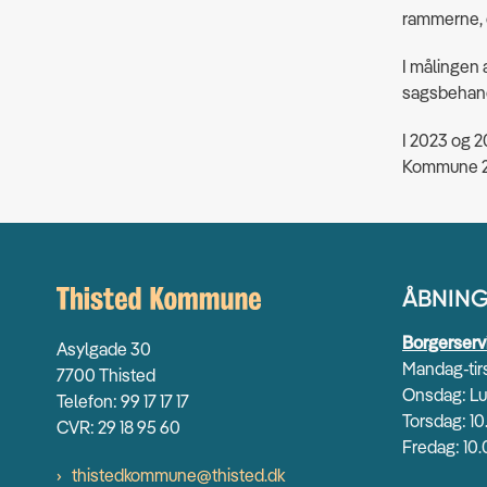
rammerne, d
I målingen
sagsbehand
I 2023 og 
Kommune 2
ÅBNING
Borgerserv
Asylgade 30
Mandag-tirs
7700 Thisted
Onsdag: Lu
Telefon: 99 17 17 17
Torsdag: 10
CVR: 29 18 95 60
Fredag: 10.
thistedkommune@thisted.dk