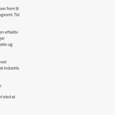
ser frem til
ngsomt. Tid
en effektiv
ger
ektiv og
evet
k Industris
e:
vt sted at