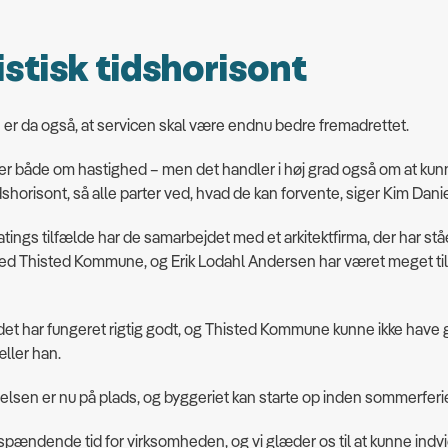
istisk tidshorisont
er da også, at servicen skal være endnu bedre fremadrettet.
er både om hastighed – men det handler i høj grad også om at kun
idshorisont, så alle parter ved, hvad de kan forvente, siger Kim Dani
tings tilfælde har de samarbejdet med et arkitektfirma, der har ståe
ed Thisted Kommune, og Erik Lodahl Andersen har været meget ti
.
et har fungeret rigtig godt, og Thisted Kommune kunne ikke have g
æller han.
elsen er nu på plads, og byggeriet kan starte op inden sommerferi
 spændende tid for virksomheden, og vi glæder os til at kunne indv