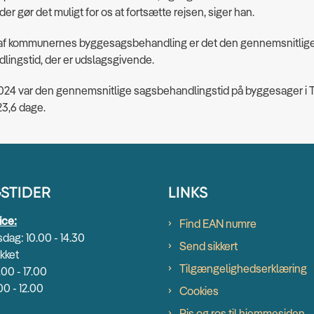
er gør det muligt for os at fortsætte rejsen, siger han.
 af kommunernes byggesagsbehandling er det den gennemsnitlig
lingstid, der er udslagsgivende.
2024 var den gennemsnitlige sagsbehandlingstid på byggesager i 
3,6 dage.
STIDER
LINKS
ice:
Find EAN numre
dag: 10.00 - 14.30
Send sikkert
kket
Tilgængelighedserklæring
.00 - 17.00
00 - 12.00
Cookies
Ris og ros til hjemmesiden