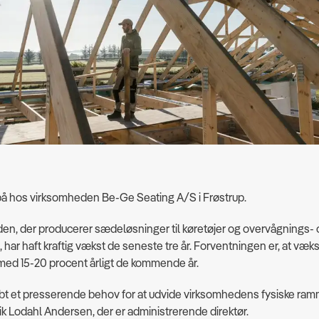
 på hos virksomheden Be-Ge Seating A/S i Frøstrup.
en, der producerer sædeløsninger til køretøjer og overvågnings- 
, har haft kraftig vækst de seneste tre år. Forventningen er, at væk
med 15-20 procent årligt de kommende år.
bt et presserende behov for at udvide virksomhedens fysiske ram
rik Lodahl Andersen, der er administrerende direktør.