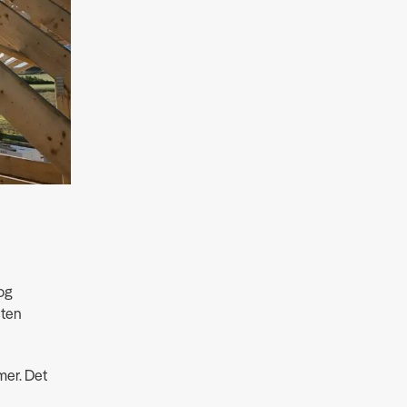
og
sten
mer. Det