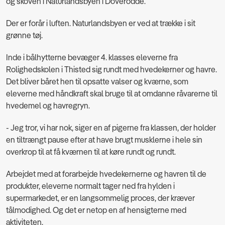
og skoven i Naturlandsbyen i Doverodde.
Der er forår i luften. Naturlandsbyen er ved at trække i sit
grønne tøj.
Inde i bålhytterne bevæger 4. klasses eleverne fra
Rolighedskolen i Thisted sig rundt med hvedekerner og havre.
Det bliver båret hen til opsatte valser og kværne, som
eleverne med håndkraft skal bruge til at omdanne råvarerne til
hvedemel og havregryn.
- Jeg tror, vi har nok, siger en af pigerne fra klassen, der holder
en tiltrængt pause efter at have brugt musklerne i hele sin
overkrop til at få kværnen til at køre rundt og rundt.
Arbejdet med at forarbejde hvedekernerne og havren til de
produkter, eleverne normalt tager ned fra hylden i
supermarkedet, er en langsommelig proces, der kræver
tålmodighed. Og det er netop en af hensigterne med
aktiviteten.