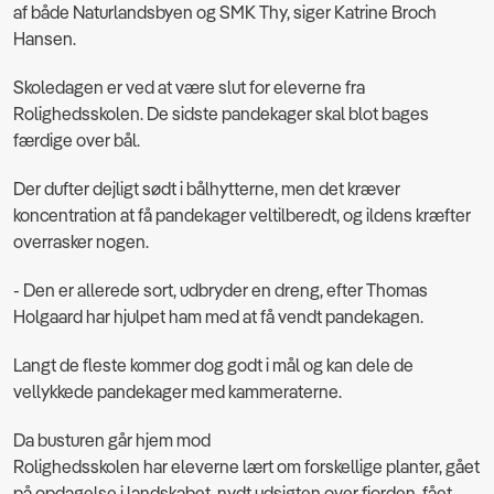
af både Naturlandsbyen og SMK Thy, siger Katrine Broch
Hansen.
Skoledagen er ved at være slut for eleverne fra
Rolighedsskolen. De sidste pandekager skal blot bages
færdige over bål.
Der dufter dejligt sødt i bålhytterne, men det kræver
koncentration at få pandekager veltilberedt, og ildens kræfter
overrasker nogen.
- Den er allerede sort, udbryder en dreng, efter Thomas
Holgaard har hjulpet ham med at få vendt pandekagen.
Langt de fleste kommer dog godt i mål og kan dele de
vellykkede pandekager med kammeraterne.
Da busturen går hjem mod
Rolighedsskolen har eleverne lært om forskellige planter, gået
på opdagelse i landskabet, nydt udsigten over fjorden, fået