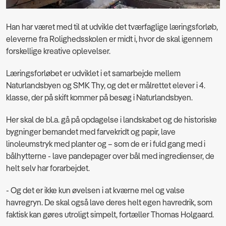
Han har været med til at udvikle det tværfaglige læringsforløb,
eleverne fra Rolighedsskolen er midt i, hvor de skal igennem
forskellige kreative oplevelser.
Læringsforløbet er udviklet i et samarbejde mellem
Naturlandsbyen og SMK Thy, og det er målrettet elever i 4.
klasse, der på skift kommer på besøg i Naturlandsbyen.
Her skal de bl.a. gå på opdagelse i landskabet og de historiske
bygninger bemandet med farvekridt og papir, lave
linoleumstryk med planter og – som de er i fuld gang med i
bålhytterne - lave pandepager over bål med ingredienser, de
helt selv har forarbejdet.
- Og det er ikke kun øvelsen i at kværne mel og valse
havregryn. De skal også lave deres helt egen havredrik, som
faktisk kan gøres utroligt simpelt, fortæller Thomas Holgaard.