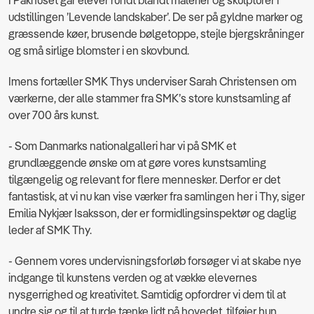
I Pakhuset går elever rundt blandt malerier og skulpturer i
udstillingen ’Levende landskaber’. De ser på gyldne marker og
græssende køer, brusende bølgetoppe, stejle bjergskråninger
og små sirlige blomster i en skovbund.
Imens fortæller SMK Thys underviser Sarah Christensen om
værkerne, der alle stammer fra SMK’s store kunstsamling af
over 700 års kunst.
- Som Danmarks nationalgalleri har vi på SMK et
grundlæggende ønske om at gøre vores kunstsamling
tilgængelig og relevant for flere mennesker. Derfor er det
fantastisk, at vi nu kan vise værker fra samlingen her i Thy, siger
Emilia Nykjær Isaksson, der er formidlingsinspektør og daglig
leder af SMK Thy.
- Gennem vores undervisningsforløb forsøger vi at skabe nye
indgange til kunstens verden og at vække elevernes
nysgerrighed og kreativitet. Samtidig opfordrer vi dem til
at
undre sig og til at turde tænke lidt på hovedet, tilføjer hun.