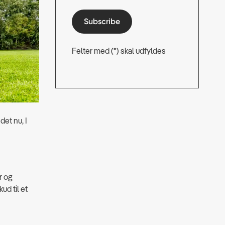
Subscribe
Felter med (*) skal udfyldes
det nu, I
r og
kud til et