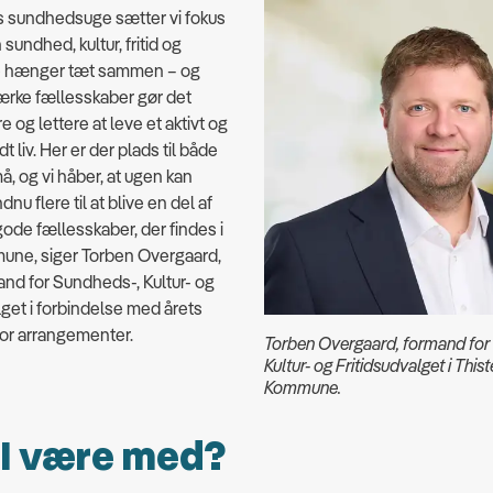
s sundhedsuge sætter vi fokus
sundhed, kultur, fritid og
 hænger tæt sammen – og
ærke fællesskaber gør det
 og lettere at leve et aktivt og
 liv. Her er der plads til både
å, og vi håber, at ugen kan
dnu flere til at blive en del af
de fællesskaber, der findes i
une, siger Torben Overgaard,
and for Sundheds-, Kultur- og
lget i forbindelse med årets
for arrangementer.
Torben Overgaard, formand for
Kultur- og Fritidsudvalget i This
Kommune.
 I være med?