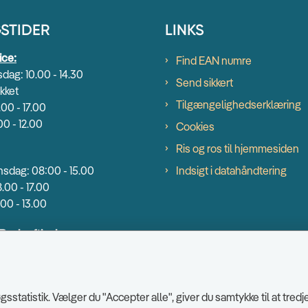
STIDER
LINKS
ice:
Find EAN numre
dag: 10.00 - 14.30
Send sikkert
kket
Tilgængelighedserklæring
.00 - 17.00
00 - 12.00
Cookies
Ris og ros til hjemmesiden
sdag: 08:00 - 15.00
Indsigt i datahåndtering
.00 - 17.00
00 - 13.00
 Beskæftigelse:
dag: 9.00 - 14.00
00 - 16.30
0 - 13.00
sstatistik. Vælger du "Accepter alle", giver du samtykke til at tr