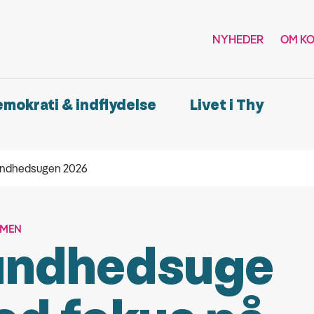
NYHEDER
OM K
demokrati & indflydelse
Livet i Thy
Sundhedsugen 2026
MMEN
undhedsuge