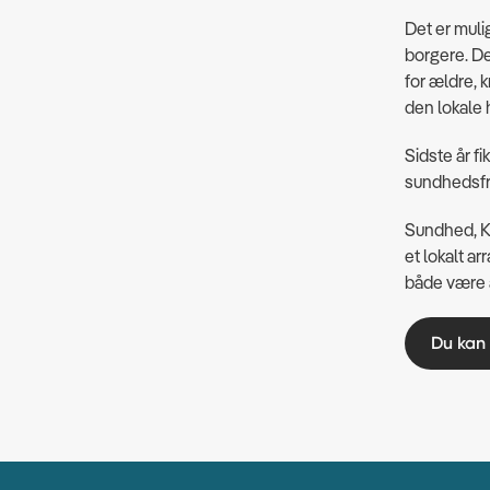
Det er muli
borgere. D
for ældre, k
den lokale 
Sidste år fik
sundhedsfre
Sundhed, Ku
et lokalt a
både være a
Du kan