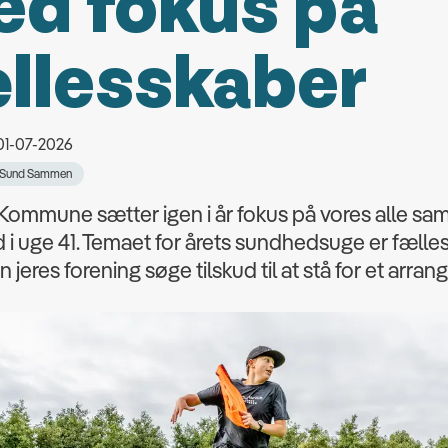
d fokus på
llesskaber
 01-07-2026
Sund Sammen
Kommune sætter igen i år fokus på vores alle s
i uge 41. Temaet for årets sundhedsuge er fælle
n jeres forening søge tilskud til at stå for et arr