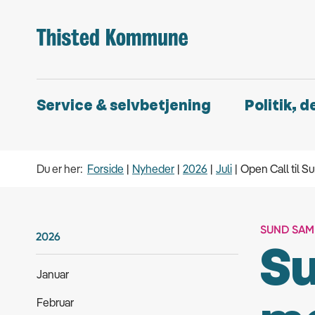
Service & selvbetjening
Politik, 
Du er her:
Forside
Nyheder
2026
Juli
Open Call til 
SUND SA
2026
S
Januar
Februar