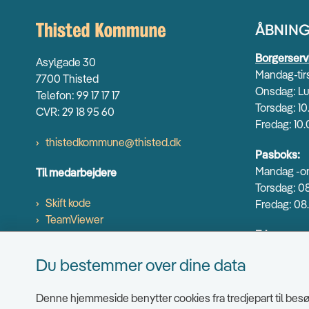
ÅBNING
Borgerserv
Asylgade 30
Mandag-tirs
7700 Thisted
Onsdag: Lu
Telefon: 99 17 17 17
Torsdag: 10
CVR: 29 18 95 60
Fredag: 10.
thistedkommune@thisted.dk
Pasboks:
Mandag -on
Til medarbejdere
Torsdag: 08
Skift kode
Fredag: 08.
TeamViewer
Erhverv og
Mandag-ons
Du bestemmer over dine data
Torsdag: 9.
Fredag: 9.0
Denne hjemmeside benytter cookies fra tredjepart til besøg