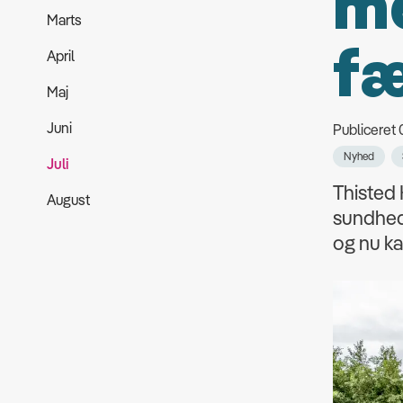
me
Marts
fæ
April
Maj
Juni
Publiceret
Nyhed
Juli
Thisted 
August
sundhed 
og nu ka