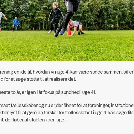
orening en ide til, hvordan vi i uge 41 kan være sunde sammen, så er 
 for at søge støtte til at realisere det.
ste to år, er igen i år fokus på sundhed i uge 41.
emaet fællesskaber og nu er der åbnet for at foreninger, institutione
er har lyst til at gøre en forskel for fællesskabet i uge 41 kan søge tils
, der løber af stablen i den uge.