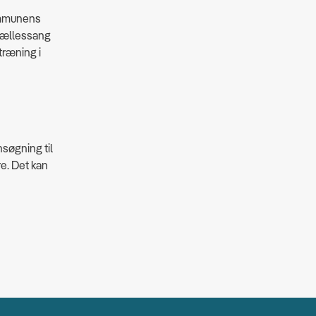
kommunens
fællessang
træning i
nsøgning til
e. Det kan