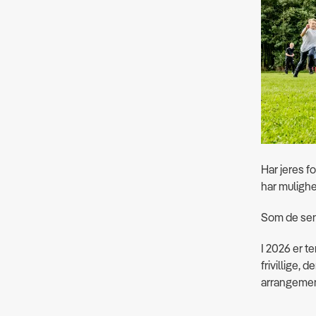
Har jeres f
har mulighed
Som de sene
I 2026 er t
frivillige, d
arrangement