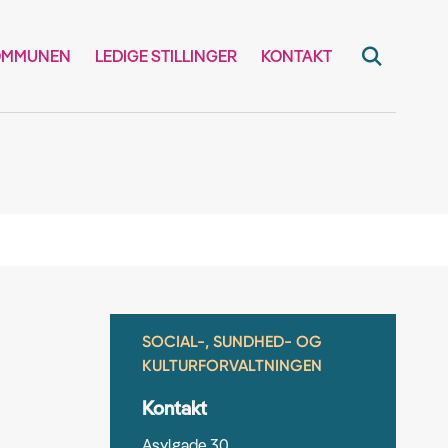
OMMUNEN
LEDIGE STILLINGER
KONTAKT
SOCIAL-, SUNDHED- OG
KULTURFORVALTNINGEN
Kontakt
Asylgade 30