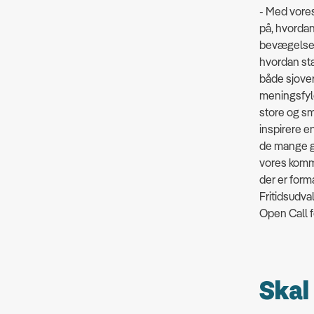
- Med vore
på, hvordan 
bevægelse
hvordan st
både sjovere
meningsfyldt
store og sm
inspirere en
de mange go
vores komm
der er form
Fritidsudva
Open Call 
Skal