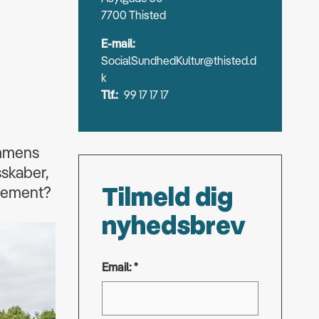
7700 Thisted
E-mail:
SocialSundhedKultur@thisted.d
k
Tlf.:
99 17 17 17
ammens
sskaber,
Tilmeld dig
angement?
nyhedsbrev
Email: *