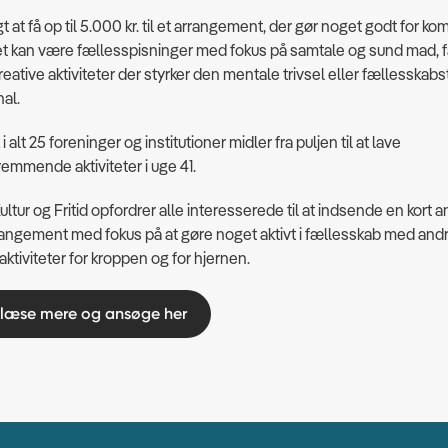
gt at få op til 5.000 kr. til et arrangement, der gør noget godt for 
et kan være fællesspisninger med fokus på samtale og sund mad, 
reative aktiviteter der styrker den mentale trivsel eller fællesskabs
hal.
 i alt 25 foreninger og institutioner midler fra puljen til at lave
mmende aktiviteter i uge 41.
ltur og Fritid opfordrer alle interesserede til at indsende en kort a
rrangement med fokus på at gøre noget aktivt i fællesskab med andr
ktiviteter for kroppen og for hjernen.
 læse mere og ansøge her