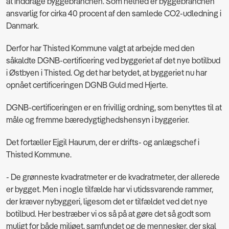
at inddrage byggebranchen.
Som helhed er byggebranchen
ansvarlig for cirka 40 procent af den samlede CO2-udledning i
Danmark.
Derfor har Thisted Kommune valgt at arbejde med den
såkaldte DGNB-certificering ved byggeriet af det nye botilbud
i Østbyen i Thisted. Og det har betydet, at byggeriet nu har
opnået certificeringen DGNB Guld med Hjerte.
DGNB-certificeringen er en frivillig ordning, som benyttes til at
måle og fremme bæredygtighedshensyn i byggerier.
Det fortæller Ejgil Haurum, der er drifts- og anlægschef i
Thisted Kommune.
- De grønneste kvadratmeter er de kvadratmeter, der allerede
er bygget. Men i nogle tilfælde har vi utidssvarende rammer,
der kræver nybyggeri, ligesom det er tilfældet ved det nye
botilbud. Her bestræber vi os så på at gøre det så godt som
muligt for både miljøet, samfundet og de mennesker, der skal