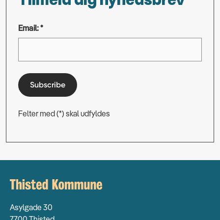
Tilmeld dig nyhedsbrev
Email: *
Subscribe
Felter med (*) skal udfyldes
Asylgade 30
7700 Thisted