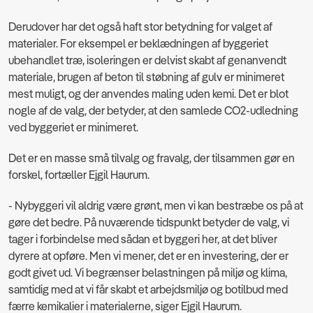
Derudover har det også haft stor betydning for valget af
materialer.
For eksempel er beklædningen af byggeriet
ubehandlet træ, isoleringen er delvist skabt af genanvendt
materiale, brugen af beton til støbning af gulv er minimeret
mest muligt, og der anvendes maling uden kemi. Det er blot
nogle af de valg, der betyder, at den samlede CO2-udledning
ved byggeriet er minimeret.
Det er en masse små tilvalg og fravalg, der tilsammen gør en
forskel, fortæller Ejgil Haurum.
- Nybyggeri vil aldrig være grønt, men vi kan bestræbe os på at
gøre det bedre. På nuværende tidspunkt betyder de valg, vi
tager i forbindelse med sådan et byggeri her, at det bliver
dyrere at opføre. Men vi mener, det er en investering, der er
godt givet ud. Vi begrænser belastningen på miljø og klima,
samtidig med at vi får skabt et arbejdsmiljø og botilbud med
færre kemikalier i materialerne, siger Ejgil Haurum.