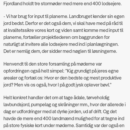
Fjordland holdt tre stormøder med mere end 400 lodsejere.
- Vi har brug for input til planerne. Landbruget kender sin egen
jord bedst. Derfor er det også dem, vi skal have med på råd til
at kvalitetssikre vores kort og viden samt komme med input til
planerne, fortæller projektlederen om baggrunden for
naturligt at invitere alle lodsejere med ind i planlægningen.
Det er nemlig dem, der sidder med nøglen til løsningerne.
Henvendt til den store forsamling på møderne var
opfordringen også helt simpel: ”Kig grundigt på jeres egne
arealer og fortæl os: Hvor er den bedste og mest produktive
jord? Men vis os også, hvor I på godt jysk oplever bøvl.”
Helt konkret handler det om at tage ådale, tørveholdig
lavbundsjord, pumpelag og skråninger mm., hvor der allerede i
dag er udfordringer med at dyrke jorden, ud af drift. Og det
havde de mere end 400 landmænd mulighed for at tegne ind
på store fysiske kort under møderne. Samtidig var der også en