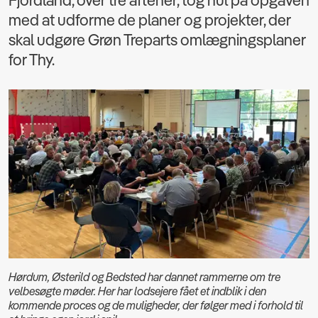
Fjordland, over tre aftener, tog hul på opgaven
med at udforme de planer og projekter, der
skal udgøre Grøn Treparts omlægningsplaner
for Thy.
Hørdum, Østerild og Bedsted har dannet rammerne om tre
velbesøgte møder. Her har lodsejere fået et indblik i den
kommende proces og de muligheder, der følger med i forhold til