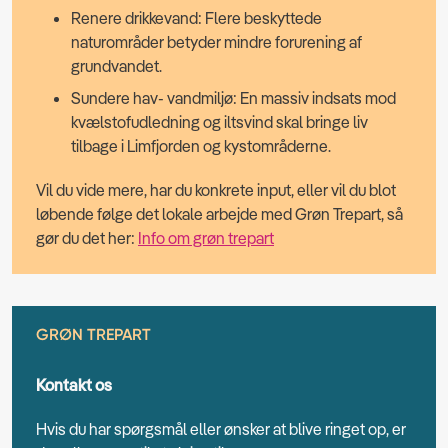
Renere drikkevand: Flere beskyttede
naturområder betyder mindre forurening af
grundvandet.
Sundere hav- vandmiljø: En massiv indsats mod
kvælstofudledning og iltsvind skal bringe liv
tilbage i Limfjorden og kystområderne.
Vil du vide mere, har du konkrete input, eller vil du blot
løbende følge det lokale arbejde med Grøn Trepart, så
gør du det her:
Info om grøn trepart
GRØN TREPART
Kontakt os
Hvis du har spørgsmål eller ønsker at blive ringet op, er