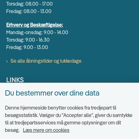
Torsdag: 08.00 - 17.00
Fredag: 08.00 - 13.00
Erhverv og Beskæftigelse:
Mandag-onsdag: 9.00 - 14.00
Torsdag: 9.00 - 16.30
Fredag: 9.00 - 13.00
Se alle åbningstider og lukkedage
LINKS
Du bestemmer over dine data
Find EAN numre
Send sikkert
Denne hjemmeside benytter cookies fra tredjepart til
Tilgængelighedserklæring
besøgsstatistik. Vælger du "Accepter alle", giver du samtykke
til at tredjepartsservices må gemme oplysninger om dit
Cookies
besøg.
Læs mere om cookies
Ris og ros til hjemmesiden