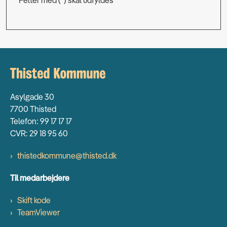
Felter med (*) skal udfyldes
Asylgade 30
7700 Thisted
Telefon: 99 17 17 17
CVR: 29 18 95 60
thistedkommune@thisted.dk
Til medarbejdere
Skift kode
TeamViewer