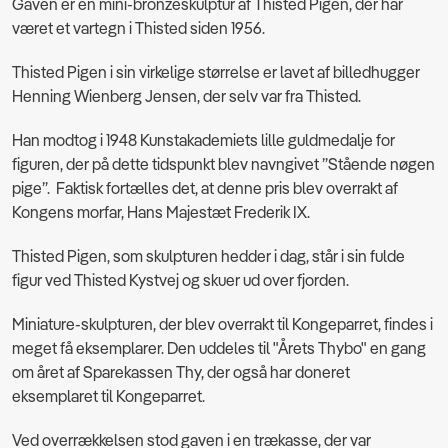
Gaven er en mini-bronzeskulptur af Thisted Pigen, der har
været et vartegn i Thisted siden 1956.
Thisted Pigen i sin virkelige størrelse er lavet af billedhugger
Henning Wienberg Jensen, der selv var fra Thisted.
Han modtog i 1948 Kunstakademiets lille guldmedalje for
figuren, der på dette tidspunkt blev navngivet ”Stående nøgen
pige”.
Faktisk fortælles det, at denne pris blev overrakt af
Kongens morfar, Hans Majestæt Frederik IX.
Thisted Pigen, som skulpturen hedder i dag, står i sin fulde
figur ved Thisted Kystvej og skuer ud over fjorden.
Miniature-skulpturen, der blev overrakt til Kongeparret, findes i
meget få eksemplarer. Den uddeles til "Årets Thybo" en gang
om året af Sparekassen Thy, der også har doneret
eksemplaret til Kongeparret.
Ved overrækkelsen stod gaven i en trækasse, der var